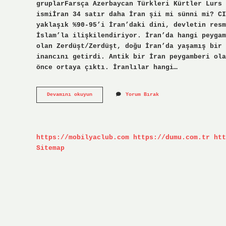
gruplarFarsça Azerbaycan Türkleri Kürtler Lurs 
ismiİran 34 satır daha İran şii mi sünni mi? CI
yaklaşık %90-95’i İran’daki dini, devletin resm
İslam’la ilişkilendiriyor. İran’da hangi peygam
olan Zerdüşt/Zerdüşt, doğu İran’da yaşamış bir 
inancını getirdi. Antik bir İran peygamberi ola
önce ortaya çıktı. İranlılar hangi…
İRanın
Devamını okuyun
Yorum Bırak
Dinî
Inancı
Nedir
https://mobilyaclub.com
https://dumu.com.tr
htt
Sitemap