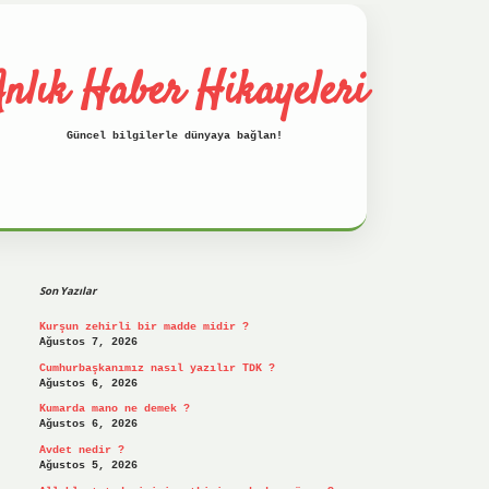
nlık Haber Hikayeleri
Güncel bilgilerle dünyaya bağlan!
Sidebar
betci
hiltonbet
ilbet giriş yap
ilbet.on
Son Yazılar
Kurşun zehirli bir madde midir ?
Ağustos 7, 2026
Cumhurbaşkanımız nasıl yazılır TDK ?
Ağustos 6, 2026
Kumarda mano ne demek ?
Ağustos 6, 2026
Avdet nedir ?
Ağustos 5, 2026