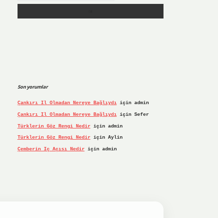
Son yorumlar
Çankırı Il Olmadan Nereye Bağlıydı
için
admin
Çankırı Il Olmadan Nereye Bağlıydı
için
Sefer
Türklerin Göz Rengi Nedir
için
admin
Türklerin Göz Rengi Nedir
için
Aylin
Çemberin Iç Açısı Nedir
için
admin