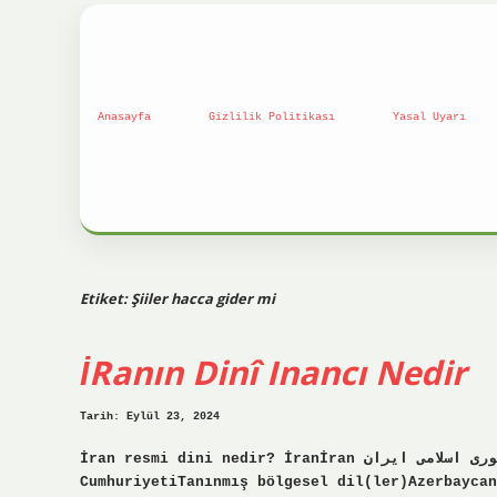
Anasayfa
Gizlilik Politikası
Yasal Uyarı
Etiket:
Şiiler hacca gider mi
İRanın Dinî Inancı Nedir
Tarih: Eylül 23, 2024
İran resmi dini nedir? İranİran جمهوری اسلامی ایران Cumhuri-ye İslami-ye İran İran İslam
CumhuriyetiTanınmış bölgesel dil(ler)Azerbaycan