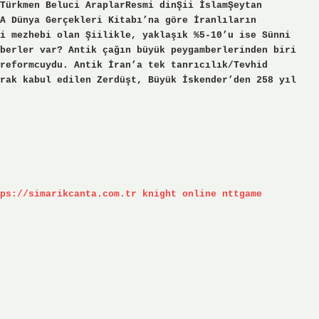
Türkmen Beluci AraplarResmi dinŞii İslamŞeytan
A Dünya Gerçekleri Kitabı’na göre İranlıların
i mezhebi olan Şiilikle, yaklaşık %5-10’u ise Sünni
berler var? Antik çağın büyük peygamberlerinden biri
reformcuydu. Antik İran’a tek tanrıcılık/Tevhid
rak kabul edilen Zerdüşt, Büyük İskender’den 258 yıl
ps://simarikcanta.com.tr
knight online
nttgame