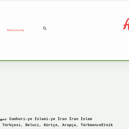
A
Hakkımızda
 Türkçesi, Beluci, Kürtçe, Arapça, TürkmenceEtnik