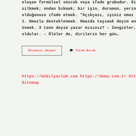
oluşan formülsel sözcük veya ifade grubudur. Si
silkmek; ondan bıkmak; bir işin, durumun, yeri
olduğunuzu ifade etmek. “Açıkçası, işiniz omuz 
1. Omuzla desteklenmek. Omuzda taşımak deyim an
övmek. 3 tane deyim yazar mısınız? – Zenginler,
oldular. – Ölüler de, dirilerin her gün…
Omuz
Devamını okuyun
Yorum Bırak
Silkmek
Deyiminin
Anlamı
Ve
Cümlesi
https://mobilyaclub.com
https://dumu.com.tr
htt
Nedir
Sitemap