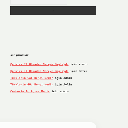
Son yorumlar
Çankırı Il Olmadan Nereye Bağlıydı
için
admin
Çankırı Il Olmadan Nereye Bağlıydı
için
Sefer
Türklerin Göz Rengi Nedir
için
admin
Türklerin Göz Rengi Nedir
için
Aylin
Çemberin Iç Açısı Nedir
için
admin