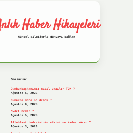
nlık Haber Hikayeleri
Güncel bilgilerle dünyaya bağlan!
Sidebar
betci
hiltonbet
ilbet giriş yap
ilbet.on
Son Yazılar
Cumhurbaşkanımız nasıl yazılır TDK ?
Ağustos 6, 2026
Kumarda mano ne demek ?
Ağustos 6, 2026
Avdet nedir ?
Ağustos 5, 2026
Alloblast tedavisinin etkisi ne kadar sürer ?
Ağustos 3, 2026