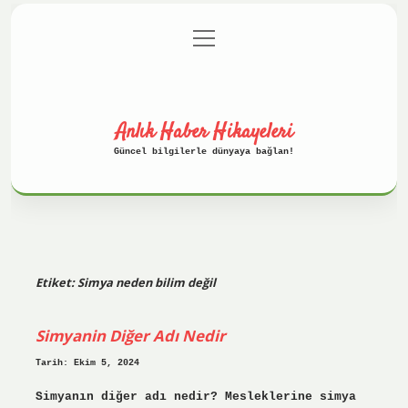
menüyü
Anasayfa
Gizlilik Politikası
aç
Yasal Uyarı
Hakkımızda
Anlık Haber Hikayeleri
Güncel bilgilerle dünyaya bağlan!
Etiket:
Simya neden bilim değil
Simyanin Diğer Adı Nedir
Tarih: Ekim 5, 2024
Simyanın diğer adı nedir? Mesleklerine simya