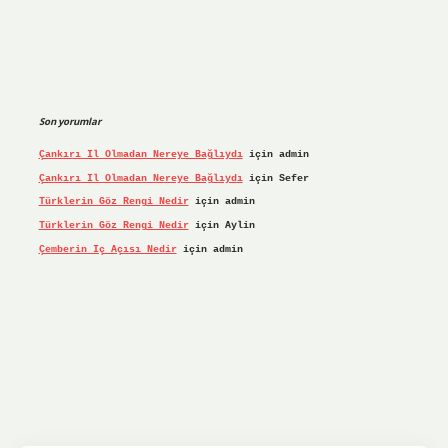
Son yorumlar
Çankırı Il Olmadan Nereye Bağlıydı
için
admin
Çankırı Il Olmadan Nereye Bağlıydı
için
Sefer
Türklerin Göz Rengi Nedir
için
admin
Türklerin Göz Rengi Nedir
için
Aylin
Çemberin Iç Açısı Nedir
için
admin
riş yap
ilbet.online
Betexper giriş adresi güncellendi
bete