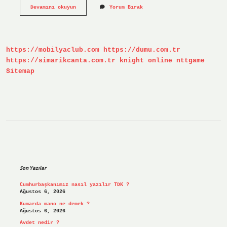
Simyanin
Devamını okuyun
Yorum Bırak
Diğer
Adı
Nedir
https://mobilyaclub.com
https://dumu.com.tr
https://simarikcanta.com.tr
knight online
nttgame
Sitemap
Sidebar
Son Yazılar
Cumhurbaşkanımız nasıl yazılır TDK ?
Ağustos 6, 2026
Kumarda mano ne demek ?
Ağustos 6, 2026
Avdet nedir ?