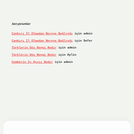
Son yorumlar
Çankırı Il Olmadan Nereye Bağlıydı
için
admin
Çankırı Il Olmadan Nereye Bağlıydı
için
Sefer
Türklerin Göz Rengi Nedir
için
admin
Türklerin Göz Rengi Nedir
için
Aylin
Çemberin Iç Açısı Nedir
için
admin
riş yap
ilbet.online
Betexper giriş adresi güncellendi
bete