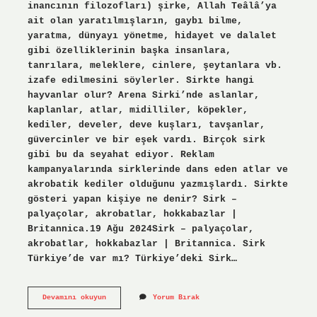
inancının filozofları) şirke, Allah Teâlâ’ya
ait olan yaratılmışların, gaybı bilme,
yaratma, dünyayı yönetme, hidayet ve dalalet
gibi özelliklerinin başka insanlara,
tanrılara, meleklere, cinlere, şeytanlara vb.
izafe edilmesini söylerler. Sirkte hangi
hayvanlar olur? Arena Sirki’nde aslanlar,
kaplanlar, atlar, midilliler, köpekler,
kediler, develer, deve kuşları, tavşanlar,
güvercinler ve bir eşek vardı. Birçok sirk
gibi bu da seyahat ediyor. Reklam
kampanyalarında sirklerinde dans eden atlar ve
akrobatik kediler olduğunu yazmışlardı. Sirkte
gösteri yapan kişiye ne denir? Sirk –
palyaçolar, akrobatlar, hokkabazlar |
Britannica.19 Ağu 2024Sirk – palyaçolar,
akrobatlar, hokkabazlar | Britannica. Sirk
Türkiye’de var mı? Türkiye’deki Sirk…
Sirkte
Devamını okuyun
Yorum Bırak
Kimler
Olur