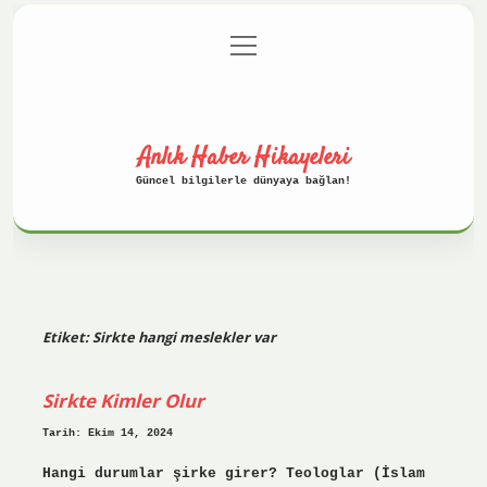
menüyü
Anasayfa
Gizlilik Politikası
aç
Yasal Uyarı
Hakkımızda
Anlık Haber Hikayeleri
Güncel bilgilerle dünyaya bağlan!
Etiket:
Sirkte hangi meslekler var
Sirkte Kimler Olur
Tarih: Ekim 14, 2024
Hangi durumlar şirke girer? Teologlar (İslam