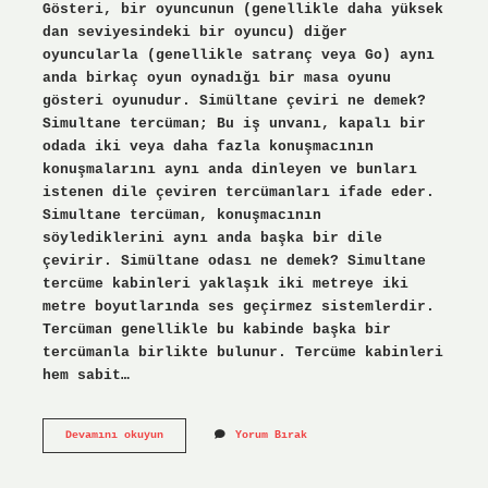
Gösteri, bir oyuncunun (genellikle daha yüksek
dan seviyesindeki bir oyuncu) diğer
oyuncularla (genellikle satranç veya Go) aynı
anda birkaç oyun oynadığı bir masa oyunu
gösteri oyunudur. Simültane çeviri ne demek?
Simultane tercüman; Bu iş unvanı, kapalı bir
odada iki veya daha fazla konuşmacının
konuşmalarını aynı anda dinleyen ve bunları
istenen dile çeviren tercümanları ifade eder.
Simultane tercüman, konuşmacının
söylediklerini aynı anda başka bir dile
çevirir. Simültane odası ne demek? Simultane
tercüme kabinleri yaklaşık iki metreye iki
metre boyutlarında ses geçirmez sistemlerdir.
Tercüman genellikle bu kabinde başka bir
tercümanla birlikte bulunur. Tercüme kabinleri
hem sabit…
Simultane
Devamını okuyun
Yorum Bırak
Mi
Simültane
Mi