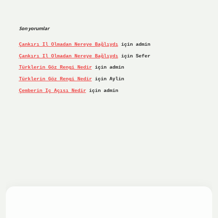
Son yorumlar
Çankırı Il Olmadan Nereye Bağlıydı
için
admin
Çankırı Il Olmadan Nereye Bağlıydı
için
Sefer
Türklerin Göz Rengi Nedir
için
admin
Türklerin Göz Rengi Nedir
için
Aylin
Çemberin Iç Açısı Nedir
için
admin
iş yap
ilbet.online
Betexper giriş adresi güncellendi
betex