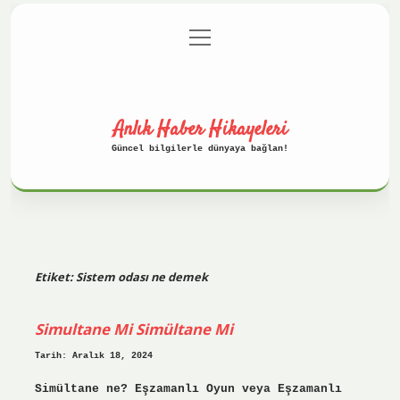
menüyü
Anasayfa
Gizlilik Politikası
aç
Yasal Uyarı
Hakkımızda
Anlık Haber Hikayeleri
Güncel bilgilerle dünyaya bağlan!
Etiket:
Sistem odası ne demek
Simultane Mi Simültane Mi
Tarih: Aralık 18, 2024
Simültane ne? Eşzamanlı Oyun veya Eşzamanlı