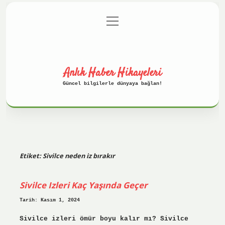
menüyü
Anasayfa
Gizlilik Politikası
aç
Yasal Uyarı
Hakkımızda
Anlık Haber Hikayeleri
Güncel bilgilerle dünyaya bağlan!
Etiket:
Sivilce neden iz bırakır
Sivilce Izleri Kaç Yaşında Geçer
Tarih: Kasım 1, 2024
Sivilce izleri ömür boyu kalır mı? Sivilce