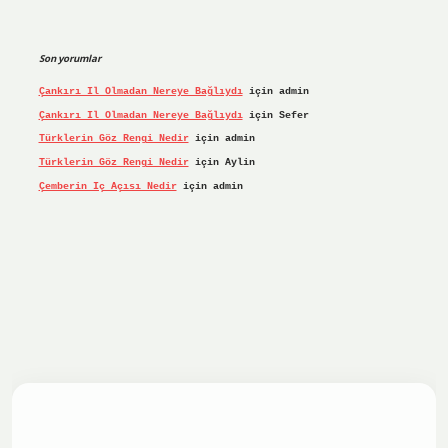
Son yorumlar
Çankırı Il Olmadan Nereye Bağlıydı
için
admin
Çankırı Il Olmadan Nereye Bağlıydı
için
Sefer
Türklerin Göz Rengi Nedir
için
admin
Türklerin Göz Rengi Nedir
için
Aylin
Çemberin Iç Açısı Nedir
için
admin
iriş yap
ilbet.online
Betexper giriş adresi güncellendi
bet