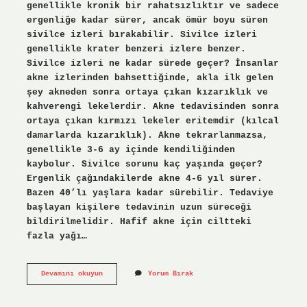
genellikle kronik bir rahatsızlıktır ve sadece
ergenliğe kadar sürer, ancak ömür boyu süren
sivilce izleri bırakabilir. Sivilce izleri
genellikle krater benzeri izlere benzer.
Sivilce izleri ne kadar sürede geçer? İnsanlar
akne izlerinden bahsettiğinde, akla ilk gelen
şey akneden sonra ortaya çıkan kızarıklık ve
kahverengi lekelerdir. Akne tedavisinden sonra
ortaya çıkan kırmızı lekeler eritemdir (kılcal
damarlarda kızarıklık). Akne tekrarlanmazsa,
genellikle 3-6 ay içinde kendiliğinden
kaybolur. Sivilce sorunu kaç yaşında geçer?
Ergenlik çağındakilerde akne 4-6 yıl sürer.
Bazen 40’lı yaşlara kadar sürebilir. Tedaviye
başlayan kişilere tedavinin uzun süreceği
bildirilmelidir. Hafif akne için ciltteki
fazla yağı…
Sivilce
Devamını okuyun
Yorum Bırak
Izleri
Kaç
Yaşında