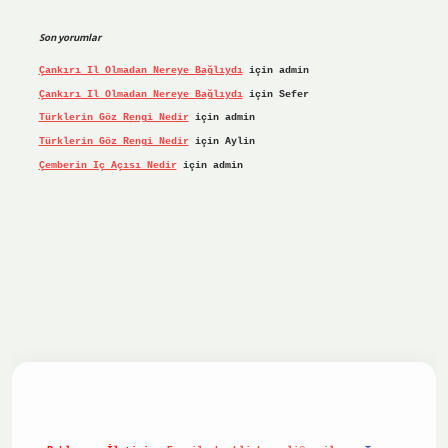
Son yorumlar
Çankırı Il Olmadan Nereye Bağlıydı
için
admin
Çankırı Il Olmadan Nereye Bağlıydı
için
Sefer
Türklerin Göz Rengi Nedir
için
admin
Türklerin Göz Rengi Nedir
için
Aylin
Çemberin Iç Açısı Nedir
için
admin
riş yap
ilbet.online
Betexper giriş adresi güncellendi
bete