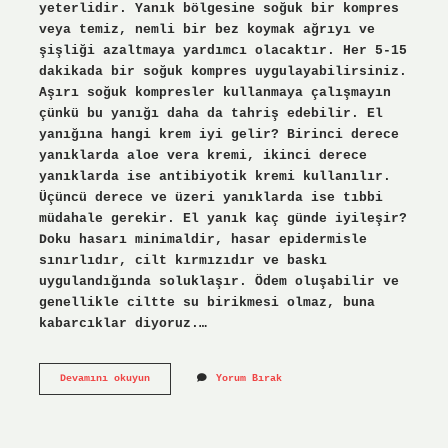
yeterlidir. Yanık bölgesine soğuk bir kompres
veya temiz, nemli bir bez koymak ağrıyı ve
şişliği azaltmaya yardımcı olacaktır. Her 5-15
dakikada bir soğuk kompres uygulayabilirsiniz.
Aşırı soğuk kompresler kullanmaya çalışmayın
çünkü bu yanığı daha da tahriş edebilir. El
yanığına hangi krem iyi gelir? Birinci derece
yanıklarda aloe vera kremi, ikinci derece
yanıklarda ise antibiyotik kremi kullanılır.
Üçüncü derece ve üzeri yanıklarda ise tıbbi
müdahale gerekir. El yanık kaç günde iyileşir?
Doku hasarı minimaldir, hasar epidermisle
sınırlıdır, cilt kırmızıdır ve baskı
uygulandığında soluklaşır. Ödem oluşabilir ve
genellikle ciltte su birikmesi olmaz, buna
kabarcıklar diyoruz.…
Avuç
Devamını okuyun
Yorum Bırak
Ici
Yanigina
Ne
Iyi
Gelir