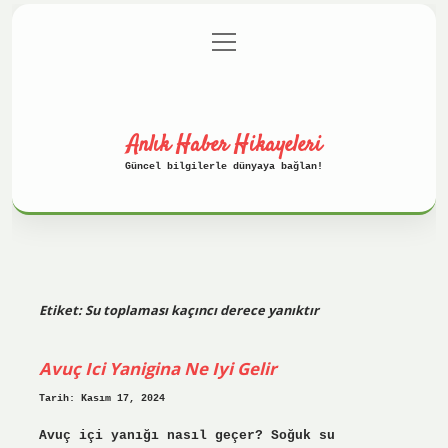
menüyü
Anasayfa
Gizlilik Politikası
aç
Yasal Uyarı
Hakkımızda
Anlık Haber Hikayeleri
Güncel bilgilerle dünyaya bağlan!
Etiket:
Su toplaması kaçıncı derece yanıktır
Avuç Ici Yanigina Ne Iyi Gelir
Tarih: Kasım 17, 2024
Avuç içi yanığı nasıl geçer? Soğuk su