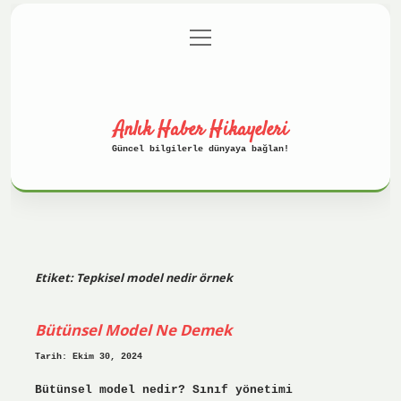
menüyü
Anasayfa
Gizlilik Politikası
aç
Yasal Uyarı
Hakkımızda
Anlık Haber Hikayeleri
Güncel bilgilerle dünyaya bağlan!
Etiket:
Tepkisel model nedir örnek
Bütünsel Model Ne Demek
Tarih: Ekim 30, 2024
Bütünsel model nedir? Sınıf yönetimi