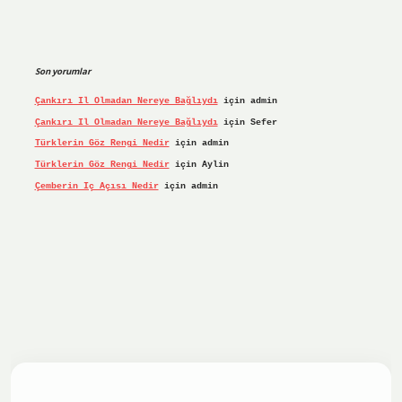
Son yorumlar
Çankırı Il Olmadan Nereye Bağlıydı
için
admin
Çankırı Il Olmadan Nereye Bağlıydı
için
Sefer
Türklerin Göz Rengi Nedir
için
admin
Türklerin Göz Rengi Nedir
için
Aylin
Çemberin Iç Açısı Nedir
için
admin
riş yap
ilbet.online
Betexper giriş adresi güncellendi
bete