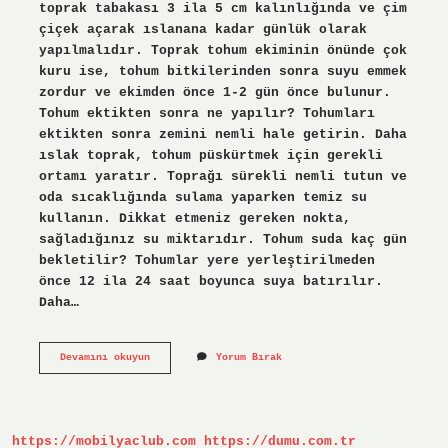
toprak tabakası 3 ila 5 cm kalınlığında ve çim
çiçek açarak ıslanana kadar günlük olarak
yapılmalıdır. Toprak tohum ekiminin önünde çok
kuru ise, tohum bitkilerinden sonra suyu emmek
zordur ve ekimden önce 1-2 gün önce bulunur.
Tohum ektikten sonra ne yapılır? Tohumları
ektikten sonra zemini nemli hale getirin. Daha
ıslak toprak, tohum püskürtmek için gerekli
ortamı yaratır. Toprağı sürekli nemli tutun ve
oda sıcaklığında sulama yaparken temiz su
kullanın. Dikkat etmeniz gereken nokta,
sağladığınız su miktarıdır. Tohum suda kaç gün
bekletilir? Tohumlar yere yerleştirilmeden
önce 12 ila 24 saat boyunca suya batırılır.
Daha…
Yeni
Devamını okuyun
Yorum Bırak
Ekilen
Tohum
Nasıl
Sulanır
https://mobilyaclub.com
https://dumu.com.tr