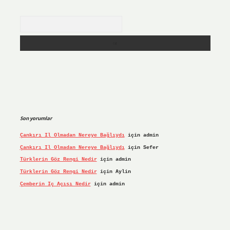
Arama
Son yorumlar
Çankırı Il Olmadan Nereye Bağlıydı
için
admin
Çankırı Il Olmadan Nereye Bağlıydı
için
Sefer
Türklerin Göz Rengi Nedir
için
admin
Türklerin Göz Rengi Nedir
için
Aylin
Çemberin Iç Açısı Nedir
için
admin