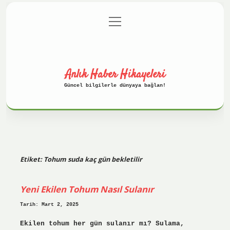
menüyü
Anasayfa
Gizlilik Politikası
aç
Yasal Uyarı
Hakkımızda
Anlık Haber Hikayeleri
Güncel bilgilerle dünyaya bağlan!
Etiket:
Tohum suda kaç gün bekletilir
Yeni Ekilen Tohum Nasıl Sulanır
Tarih: Mart 2, 2025
Ekilen tohum her gün sulanır mı? Sulama,