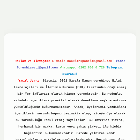
iriş yap
ilbet.online
Betexper giriş adresi güncellendi
bet
Reklam ve İletişim:
E-mail:
backlinkpaneli@gmail.com
Teams:
forumhizmeti@gmail.com
Whatsapp: 0262 606 0 726
Telegram:
@karabul
Yasal Uyarı:
Sitemiz, 5651 Sayılı Kanun gereğince Bilgi
Teknolojileri ve İletişim Kurumu (BTK) tarafından onaylanmış
bir Yer Sağlayıcı olarak hizmet vermektedir. Bu nedenle,
sitedeki içerikleri proaktif olarak denetleme veya araştırma
yükümlülüğümüz bulunmamaktadır. Ancak, üyelerimiz yazdıkları
içeriklerin sorumluluğunu taşımakta olup, siteye üye olarak
bu sorumluluğu kabul etmiş sayılırlar. Bu internet sitesi,
herhangi bir marka, kurum veya şahıs şirketi ile hiçbir
bağlantısı bulunmamaktadır. Sitede yalnızca kendi
hazırladığımız makaleler paylaşılmaktadır. Burada yer alan