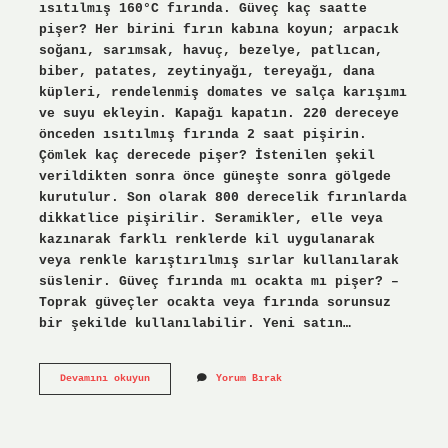
ısıtılmış 160°C fırında. Güveç kaç saatte
pişer? Her birini fırın kabına koyun; arpacık
soğanı, sarımsak, havuç, bezelye, patlıcan,
biber, patates, zeytinyağı, tereyağı, dana
küpleri, rendelenmiş domates ve salça karışımı
ve suyu ekleyin. Kapağı kapatın. 220 dereceye
önceden ısıtılmış fırında 2 saat pişirin.
Çömlek kaç derecede pişer? İstenilen şekil
verildikten sonra önce güneşte sonra gölgede
kurutulur. Son olarak 800 derecelik fırınlarda
dikkatlice pişirilir. Seramikler, elle veya
kazınarak farklı renklerde kil uygulanarak
veya renkle karıştırılmış sırlar kullanılarak
süslenir. Güveç fırında mı ocakta mı pişer? –
Toprak güveçler ocakta veya fırında sorunsuz
bir şekilde kullanılabilir. Yeni satın…
Çömlek
Devamını okuyun
Yorum Bırak
Kaç
Saatte
Pişer