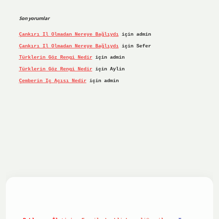
Son yorumlar
Çankırı Il Olmadan Nereye Bağlıydı
için
admin
Çankırı Il Olmadan Nereye Bağlıydı
için
Sefer
Türklerin Göz Rengi Nedir
için
admin
Türklerin Göz Rengi Nedir
için
Aylin
Çemberin Iç Açısı Nedir
için
admin
iş yap
ilbet.online
Betexper giriş adresi güncellendi
betex