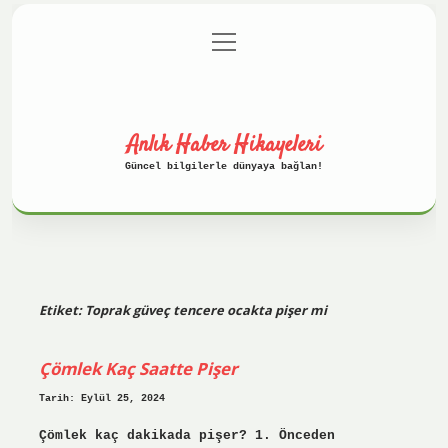
menüyü
Anasayfa
Gizlilik Politikası
aç
Yasal Uyarı
Hakkımızda
Anlık Haber Hikayeleri
Güncel bilgilerle dünyaya bağlan!
Etiket:
Toprak güveç tencere ocakta pişer mi
Çömlek Kaç Saatte Pişer
Tarih: Eylül 25, 2024
Çömlek kaç dakikada pişer? 1. Önceden