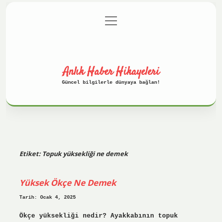
menüyü
Anasayfa
Gizlilik Politikası
aç
Yasal Uyarı
Hakkımızda
Anlık Haber Hikayeleri
Güncel bilgilerle dünyaya bağlan!
Etiket:
Topuk yüksekliği ne demek
Yüksek Ökçe Ne Demek
Tarih: Ocak 4, 2025
Ökçe yüksekliği nedir? Ayakkabının topuk