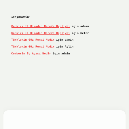
Son yorumlar
Çankırı Il Olmadan Nereye Bağlıydı
için
admin
Çankırı Il Olmadan Nereye Bağlıydı
için
Sefer
Türklerin Göz Rengi Nedir
için
admin
Türklerin Göz Rengi Nedir
için
Aylin
Çemberin Iç Açısı Nedir
için
admin
iş yap
ilbet.online
Betexper giriş adresi güncellendi
betex