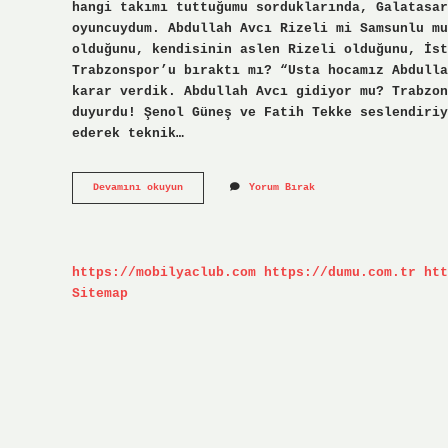
hangi takımı tuttuğumu sorduklarında, Galatasar
oyuncuydum. Abdullah Avcı Rizeli mi Samsunlu mu
olduğunu, kendisinin aslen Rizeli olduğunu, İst
Trabzonspor’u bıraktı mı? “Usta hocamız Abdulla
karar verdik. Abdullah Avcı gidiyor mu? Trabzon
duyurdu! Şenol Güneş ve Fatih Tekke seslendiriy
ederek teknik…
Abdullah
Devamını okuyun
Yorum Bırak
Avcı
Hangi
Takım
https://mobilyaclub.com
https://dumu.com.tr
htt
Sitemap