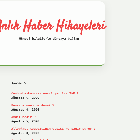
nlık Haber Hikayeleri
Güncel bilgilerle dünyaya bağlan!
Sidebar
betci
hiltonbet
ilbet giriş yap
ilbet.onli
Son Yazılar
Cumhurbaşkanımız nasıl yazılır TDK ?
Ağustos 6, 2026
Kumarda mano ne demek ?
Ağustos 6, 2026
Avdet nedir ?
Ağustos 5, 2026
Alloblast tedavisinin etkisi ne kadar sürer ?
Ağustos 3, 2026