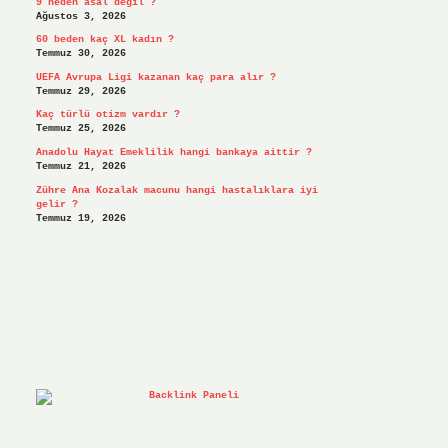
9 neden asal değil ?
Ağustos 3, 2026
60 beden kaç XL kadın ?
Temmuz 30, 2026
UEFA Avrupa Ligi kazanan kaç para alır ?
Temmuz 29, 2026
Kaç türlü otizm vardır ?
Temmuz 25, 2026
Anadolu Hayat Emeklilik hangi bankaya aittir ?
Temmuz 21, 2026
Zühre Ana Kozalak macunu hangi hastalıklara iyi
gelir ?
Temmuz 19, 2026