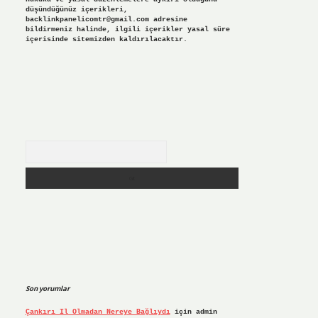
düşündüğünüz içerikleri,
backlinkpanelicomtr@gmail.com
adresine
bildirmeniz halinde, ilgili içerikler yasal süre
içerisinde sitemizden kaldırılacaktır.
Arama
Son yorumlar
Çankırı Il Olmadan Nereye Bağlıydı
için
admin