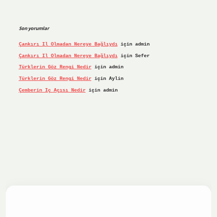
Son yorumlar
Çankırı Il Olmadan Nereye Bağlıydı
için
admin
Çankırı Il Olmadan Nereye Bağlıydı
için
Sefer
Türklerin Göz Rengi Nedir
için
admin
Türklerin Göz Rengi Nedir
için
Aylin
Çemberin Iç Açısı Nedir
için
admin
riş yap
ilbet.online
Betexper giriş adresi güncellendi
bete