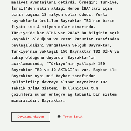
maliyet avantajları getirdi. Örneğin; Türkiye,
İsrail’den satın aldığı Heron İHA’ları için
birim başına 18 milyon dolar ödedi. Yerli
kaynaklarla üretilen Bayraktar TB2’nin birim
fiyatı ise 4 milyon dolar civarında.
Türkiye’de kaç SİHA var 2024? Bu bilginin açık
kaynaklı olduğunu ve resmi kurumlar tarafından
paylaşıldığını vurgulayan Selçuk Bayraktar,
Türkiye’nin yaklaşık 150 Bayraktar TB2 SİHA’ya
sahip olduğunu duyurdu. Bayraktar’ın
açıklamasında, “Türkiye’nin yaklaşık 150
Bayraktar TB2 ve 12 AKINCI’sı var. Baykar ile
Bayraktar aynı mı? Baykar tarafından
geliştirilip devreye alınan Bayraktar TB2
Taktik S/İHA Sistemi, kullanıcıya tüm
çözümleri sunan entegre ağ tabanlı bir sistem
mimarisidir. Bayraktar…
Bayraktar
Devamını okuyun
Yorum Bırak
Fiyatı
Ne
Kadar