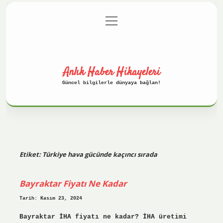
menüyü
Anasayfa
Gizlilik Politikası
aç
Yasal Uyarı
Hakkımızda
Anlık Haber Hikayeleri
Güncel bilgilerle dünyaya bağlan!
Etiket:
Türkiye hava gücünde kaçıncı sırada
Bayraktar Fiyatı Ne Kadar
Tarih: Kasım 23, 2024
Bayraktar İHA fiyatı ne kadar? İHA üretimi