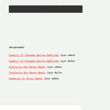
Son yorumlar
Çankırı Il Olmadan Nereye Bağlıydı
için
admin
Çankırı Il Olmadan Nereye Bağlıydı
için
Sefer
Türklerin Göz Rengi Nedir
için
admin
Türklerin Göz Rengi Nedir
için
Aylin
Çemberin Iç Açısı Nedir
için
admin