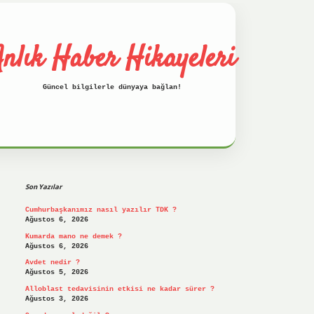
nlık Haber Hikayeleri
Güncel bilgilerle dünyaya bağlan!
Sidebar
betci
hiltonbet
ilbet giriş yap
ilbet.on
Son Yazılar
Cumhurbaşkanımız nasıl yazılır TDK ?
Ağustos 6, 2026
Kumarda mano ne demek ?
Ağustos 6, 2026
Avdet nedir ?
Ağustos 5, 2026
Alloblast tedavisinin etkisi ne kadar sürer ?
Ağustos 3, 2026