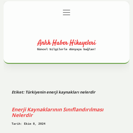
menüyü
Anasayfa
Gizlilik Politikası
aç
Yasal Uyarı
Hakkımızda
Anlık Haber Hikayeleri
Güncel bilgilerle dünyaya bağlan!
Etiket:
Türkiyenin enerji kaynakları nelerdir
Enerji Kaynaklarının Sınıflandırılması
Nelerdir
Tarih: Ekim 8, 2024