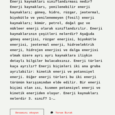
Enerji kaynakları sınıflandırması nedir?
Enerji kaynakları, yenilenebilir enerji
kaynakları; güneş, hidro, rüzgar, jeotermal,
biyokütle ve yenilenemeyen (fosil) enerji
kaynakları; kömür, petrol, doğal gaz ve
nükleer enerji olarak sınıflandırılır. Enerji
kaynaklarının çeşitleri nelerdir? Aşağıda
güneş enerjisi, rüzgar enerjisi, biyokütle
enerjisi, jeotermal enerji, hidroelektrik
enerji, hidrojen enerjisi ve dalga enerjisi
olmak üzere ayrı ayrı kaynaklara ilişkin
detaylı bilgiler bulacaksınız. Enerji türleri
kaça ayrılır? Enerji biçimleri iki ana gruba
ayrılabilir: kinetik enerji ve potansiyel
enerji. Diğer enerji türleri bu iki enerji
türünün karışımından elde edilir. Bir enerji
biçimi olan ısı, kısmen potansiyel enerji ve
kinetik enerjiden oluşur. Enerji kaynakları
nelerdir 3. sınıf? 1-…
Enerji
Devamını okuyun
Yorum Bırak