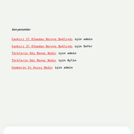
Son yorumlar
Çankırı Il Olmadan Nereye Bağlıydı
için
admin
Çankırı Il Olmadan Nereye Bağlıydı
için
Sefer
Türklerin Göz Rengi Nedir
için
admin
Türklerin Göz Rengi Nedir
için
Aylin
Çemberin Iç Açısı Nedir
için
admin
iş yap
ilbet.online
Betexper giriş adresi güncellendi
betex