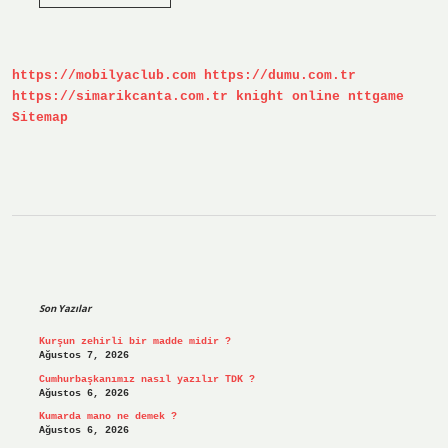
Kaynaklarının
Sınıflandırılması
Nelerdir
https://mobilyaclub.com
https://dumu.com.tr
https://simarikcanta.com.tr
knight online
nttgame
Sitemap
Sidebar
Son Yazılar
Kurşun zehirli bir madde midir ?
Ağustos 7, 2026
Cumhurbaşkanımız nasıl yazılır TDK ?
Ağustos 6, 2026
Kumarda mano ne demek ?
Ağustos 6, 2026