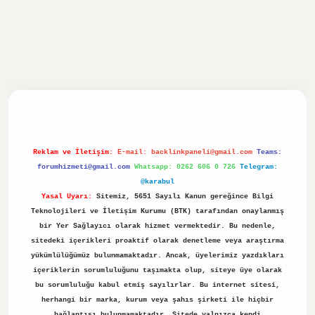
iriş yap
ilbet.online
Betexper giriş adresi güncellendi
bet
Reklam ve İletişim:
E-mail:
backlinkpaneli@gmail.com
Teams:
forumhizmeti@gmail.com
Whatsapp: 0262 606 0 726
Telegram:
@karabul
Yasal Uyarı:
Sitemiz, 5651 Sayılı Kanun gereğince Bilgi
Teknolojileri ve İletişim Kurumu (BTK) tarafından onaylanmış
bir Yer Sağlayıcı olarak hizmet vermektedir. Bu nedenle,
sitedeki içerikleri proaktif olarak denetleme veya araştırma
yükümlülüğümüz bulunmamaktadır. Ancak, üyelerimiz yazdıkları
içeriklerin sorumluluğunu taşımakta olup, siteye üye olarak
bu sorumluluğu kabul etmiş sayılırlar. Bu internet sitesi,
herhangi bir marka, kurum veya şahıs şirketi ile hiçbir
bağlantısı bulunmamaktadır. Sitede yalnızca kendi