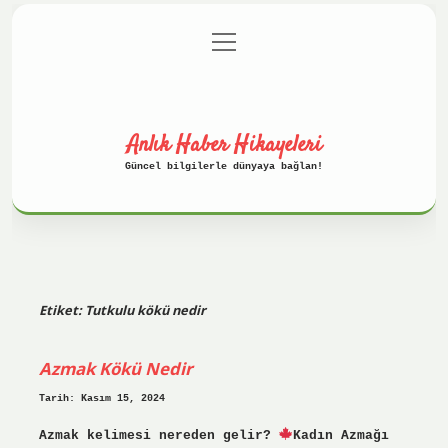
menüyü
Anasayfa
Gizlilik Politikası
aç
Yasal Uyarı
Hakkımızda
Anlık Haber Hikayeleri
Güncel bilgilerle dünyaya bağlan!
Etiket:
Tutkulu kökü nedir
Azmak Kökü Nedir
Tarih: Kasım 15, 2024
Azmak kelimesi nereden gelir?
Kadın Azmağı