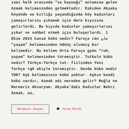
ismi halk arasında “su kaynağı” anlamına gelen
Azmak kelimesinden gelmektedir. Eskiden Akyaka
köyünde su kıtlığı yaşandığında köy kadınları
çamaşırlarını yıkamak için dere kıyısına
gelirlerdi. Bu kıyıda kadınlar çamaşırlarını
yıkar ve sohbet etmek için buluşurlardı. 1
Ekim 2024 Canım kökü nedir? Farsça cān جان
“yaşam” kelimesinden ödünç alınmış bir
kelimedir. Bu kelime Orta Farsça gyān “ruh,
yaşam” kelimesinden türemiştir. Tutkulu kökü
nedir? Türkçe-Türkçe tut- fiilinden Yeni
Türkçe +gU ekiyle türemiştir. Sevda kökü nedir
TDK? Aşk kelimesinin kökü yoktur. Aşkın kendi
kökü vardır… Azmak adı nereden gelir? Muğla ve
Marmaris Akvaryum: Akyaka’daki Kadınlar Nehri
Azmak, su…
Azmak
Devamını okuyun
Yorum Bırak
Kökü
Nedir