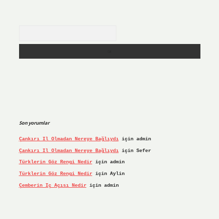
Arama
Son yorumlar
Çankırı Il Olmadan Nereye Bağlıydı
için
admin
Çankırı Il Olmadan Nereye Bağlıydı
için
Sefer
Türklerin Göz Rengi Nedir
için
admin
Türklerin Göz Rengi Nedir
için
Aylin
Çemberin Iç Açısı Nedir
için
admin