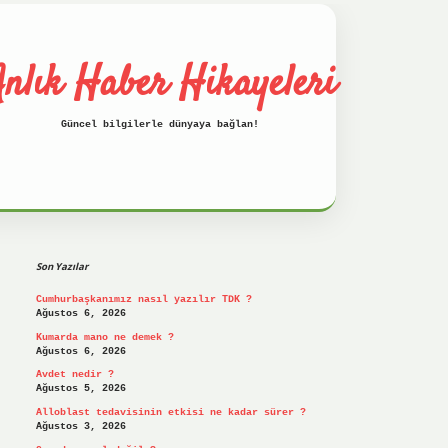
nlık Haber Hikayeleri
Güncel bilgilerle dünyaya bağlan!
Sidebar
betci
hiltonbet
ilbet giriş yap
ilbet.on
Son Yazılar
Cumhurbaşkanımız nasıl yazılır TDK ?
Ağustos 6, 2026
Kumarda mano ne demek ?
Ağustos 6, 2026
Avdet nedir ?
Ağustos 5, 2026
Alloblast tedavisinin etkisi ne kadar sürer ?
Ağustos 3, 2026