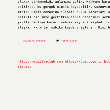
olarak görünmediği anlamına gelir. Mahkeme kara
edilirse, bu gerçek sicile kaydedilir. Cezaevin
mıdır? Hapis cezasına ilişkin hüküm kararları s
belirli bir süre geçtikten sonra denetimli serb
şartlı tahliye kararı sabıka kaydına kaydedilir
ilişkin kararlar sabıka kaydına işlenir. Kişi h
Tutuklu
Devamını okuyun
Yorum Bırak
Kalmak
Sicile
Işler
Mi
https://mobilyaclub.com
https://dumu.com.tr
htt
Sitemap