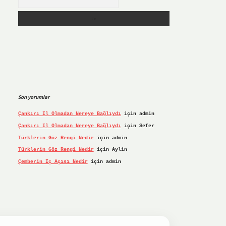
Son yorumlar
Çankırı Il Olmadan Nereye Bağlıydı
için
admin
Çankırı Il Olmadan Nereye Bağlıydı
için
Sefer
Türklerin Göz Rengi Nedir
için
admin
Türklerin Göz Rengi Nedir
için
Aylin
Çemberin Iç Açısı Nedir
için
admin