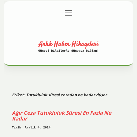
menüyü
Anasayfa
Gizlilik Politikası
aç
Yasal Uyarı
Hakkımızda
Anlık Haber Hikayeleri
Güncel bilgilerle dünyaya bağlan!
Etiket:
Tutukluluk süresi cezadan ne kadar düşer
Ağır Ceza Tutukluluk Süresi En Fazla Ne
Kadar
Tarih: Aralık 4, 2024