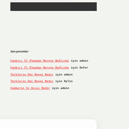
Son yorumlar
Çankırı Il Olmadan Nereye Bağlıydı
için
admin
Çankırı Il Olmadan Nereye Bağlıydı
için
Sefer
Türklerin Göz Rengi Nedir
için
admin
Türklerin Göz Rengi Nedir
için
Aylin
Çemberin Iç Açısı Nedir
için
admin