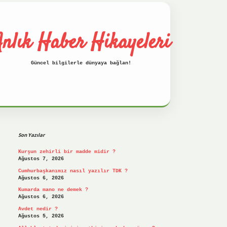
nlık Haber Hikayeleri
Güncel bilgilerle dünyaya bağlan!
Sidebar
betci
hiltonbet
ilbet giriş yap
ilbet.o
Son Yazılar
Kurşun zehirli bir madde midir ?
Ağustos 7, 2026
Cumhurbaşkanımız nasıl yazılır TDK ?
Ağustos 6, 2026
Kumarda mano ne demek ?
Ağustos 6, 2026
Avdet nedir ?
Ağustos 5, 2026