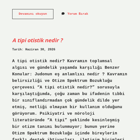
Ahirette
Devamını okuyun
Yorum Bırak
çocuklar
ne
olacak
?
A tipi otistik nedir ?
Tarih: Haziran 30, 2026
A tipi otistik nedir? Kavramın toplumsal
algısı ve gündelik yaşamda karşılığı Benzer
Konular: Judonun eş anlamlısı nedir ? Kavramın
belirsizliği ve Otizm Spektrum Bozukluğu
çerçevesi “A tipi otistik nedir?” sorusuyla
karşılaştığımda, çoğu zaman bu ifadenin tıbbi
bir sınıflandırmadan çok gündelik dilde yer
etmiş, netliği olmayan bir kullanım olduğunu
görüyorum. Psikiyatri ve nöroloji
literatüründe “A tipi” şeklinde kesinleşmiş
bir otizm tanımı bulunmuyor; bunun yerine
Otizm Spektrum Bozukluğu içinde bireylerin
farklı destek ihtiyaçları, iletişim biçimleri