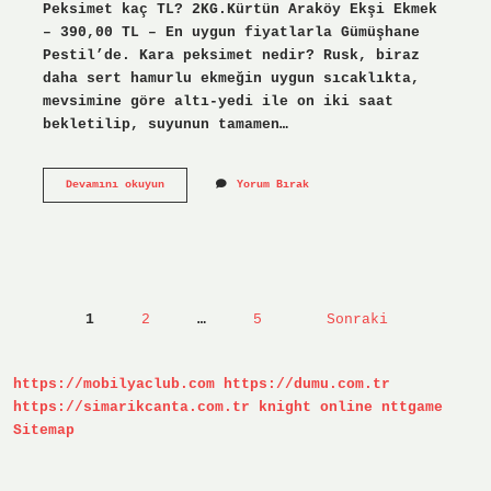
Peksimet kaç TL? 2KG.Kürtün Araköy Ekşi Ekmek
– 390,00 TL – En uygun fiyatlarla Gümüşhane
Pestil’de. Kara peksimet nedir? Rusk, biraz
daha sert hamurlu ekmeğin uygun sıcaklıkta,
mevsimine göre altı-yedi ile on iki saat
bekletilip, suyunun tamamen…
Kuru
Devamını okuyun
Yorum Bırak
Peksimet
Nedir
Yazı
1
2
…
5
Sonraki
sayfalaması
https://mobilyaclub.com
https://dumu.com.tr
https://simarikcanta.com.tr
knight online
nttgame
Sitemap