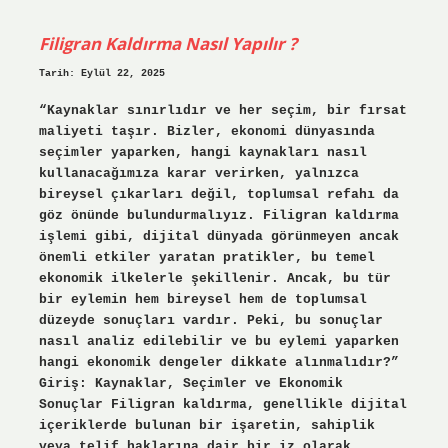
mı
?
Filigran Kaldırma Nasıl Yapılır ?
Tarih: Eylül 22, 2025
“Kaynaklar sınırlıdır ve her seçim, bir fırsat
maliyeti taşır. Bizler, ekonomi dünyasında
seçimler yaparken, hangi kaynakları nasıl
kullanacağımıza karar verirken, yalnızca
bireysel çıkarları değil, toplumsal refahı da
göz önünde bulundurmalıyız. Filigran kaldırma
işlemi gibi, dijital dünyada görünmeyen ancak
önemli etkiler yaratan pratikler, bu temel
ekonomik ilkelerle şekillenir. Ancak, bu tür
bir eylemin hem bireysel hem de toplumsal
düzeyde sonuçları vardır. Peki, bu sonuçlar
nasıl analiz edilebilir ve bu eylemi yaparken
hangi ekonomik dengeler dikkate alınmalıdır?”
Giriş: Kaynaklar, Seçimler ve Ekonomik
Sonuçlar Filigran kaldırma, genellikle dijital
içeriklerde bulunan bir işaretin, sahiplik
veya telif haklarına dair bir iz olarak