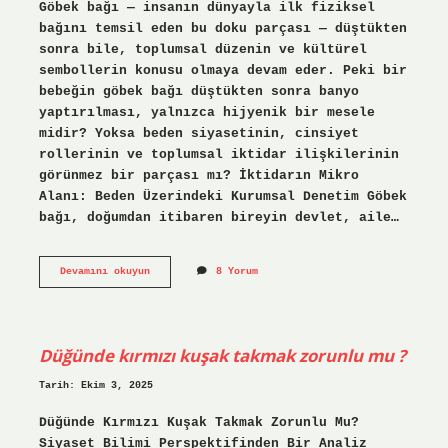
Göbek bağı — insanın dünyayla ilk fiziksel
bağını temsil eden bu doku parçası — düştükten
sonra bile, toplumsal düzenin ve kültürel
sembollerin konusu olmaya devam eder. Peki bir
bebeğin göbek bağı düştükten sonra banyo
yaptırılması, yalnızca hijyenik bir mesele
midir? Yoksa beden siyasetinin, cinsiyet
rollerinin ve toplumsal iktidar ilişkilerinin
görünmez bir parçası mı? İktidarın Mikro
Alanı: Beden Üzerindeki Kurumsal Denetim Göbek
bağı, doğumdan itibaren bireyin devlet, aile…
Göbek
Devamını okuyun
8 Yorum
bağı
düştükten
sonra
ne
zaman
Düğünde kırmızı kuşak takmak zorunlu mu ?
banyo
yapılır
?
Tarih: Ekim 3, 2025
Düğünde Kırmızı Kuşak Takmak Zorunlu Mu?
Siyaset Bilimi Perspektifinden Bir Analiz