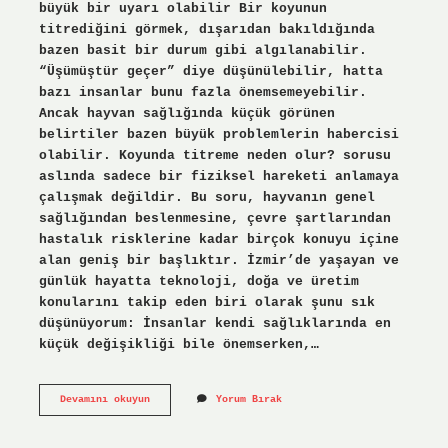
büyük bir uyarı olabilir Bir koyunun
titrediğini görmek, dışarıdan bakıldığında
bazen basit bir durum gibi algılanabilir.
“Üşümüştür geçer” diye düşünülebilir, hatta
bazı insanlar bunu fazla önemsemeyebilir.
Ancak hayvan sağlığında küçük görünen
belirtiler bazen büyük problemlerin habercisi
olabilir. Koyunda titreme neden olur? sorusu
aslında sadece bir fiziksel hareketi anlamaya
çalışmak değildir. Bu soru, hayvanın genel
sağlığından beslenmesine, çevre şartlarından
hastalık risklerine kadar birçok konuyu içine
alan geniş bir başlıktır. İzmir’de yaşayan ve
günlük hayatta teknoloji, doğa ve üretim
konularını takip eden biri olarak şunu sık
düşünüyorum: İnsanlar kendi sağlıklarında en
küçük değişikliği bile önemserken,…
Delibaş
Devamını okuyun
Yorum Bırak
hastalığı
bulaşıcı
mıdır