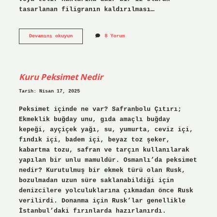
tasarlanan filigranın kaldırılması…
Filigran
Devamını okuyun
8 Yorum
Kaldırma
Nasıl
Yapılır
?
Kuru Peksimet Nedir
Tarih: Nisan 17, 2025
Peksimet içinde ne var? Safranbolu Çıtırı;
Ekmeklik buğday unu, gıda amaçlı buğday
kepeği, ayçiçek yağı, su, yumurta, ceviz içi,
fındık içi, badem içi, beyaz toz şeker,
kabartma tozu, safran ve tarçın kullanılarak
yapılan bir unlu mamuldür. Osmanlı’da peksimet
nedir? Kurutulmuş bir ekmek türü olan Rusk,
bozulmadan uzun süre saklanabildiği için
denizcilere yolculuklarına çıkmadan önce Rusk
verilirdi. Donanma için Rusk’lar genellikle
İstanbul’daki fırınlarda hazırlanırdı.