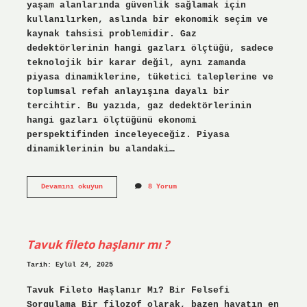
yaşam alanlarında güvenlik sağlamak için
kullanılırken, aslında bir ekonomik seçim ve
kaynak tahsisi problemidir. Gaz
dedektörlerinin hangi gazları ölçtüğü, sadece
teknolojik bir karar değil, aynı zamanda
piyasa dinamiklerine, tüketici taleplerine ve
toplumsal refah anlayışına dayalı bir
tercihtir. Bu yazıda, gaz dedektörlerinin
hangi gazları ölçtüğünü ekonomi
perspektifinden inceleyeceğiz. Piyasa
dinamiklerinin bu alandaki…
Gaz
Devamını okuyun
8 Yorum
dedektörü
hangi
gazları
ölçer
?
Tavuk fileto haşlanır mı ?
Tarih: Eylül 24, 2025
Tavuk Fileto Haşlanır Mı? Bir Felsefi
Sorgulama Bir filozof olarak, bazen hayatın en