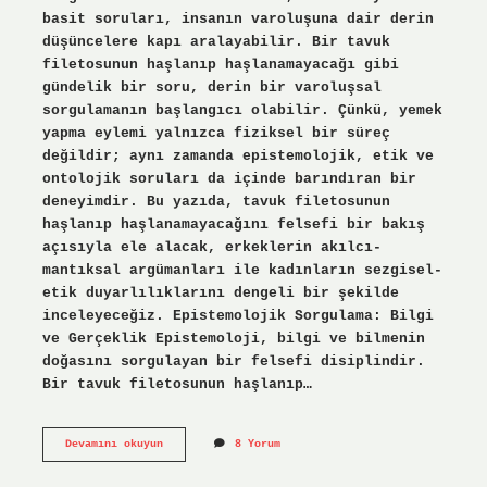
basit soruları, insanın varoluşuna dair derin
düşüncelere kapı aralayabilir. Bir tavuk
filetosunun haşlanıp haşlanamayacağı gibi
gündelik bir soru, derin bir varoluşsal
sorgulamanın başlangıcı olabilir. Çünkü, yemek
yapma eylemi yalnızca fiziksel bir süreç
değildir; aynı zamanda epistemolojik, etik ve
ontolojik soruları da içinde barındıran bir
deneyimdir. Bu yazıda, tavuk filetosunun
haşlanıp haşlanamayacağını felsefi bir bakış
açısıyla ele alacak, erkeklerin akılcı-
mantıksal argümanları ile kadınların sezgisel-
etik duyarlılıklarını dengeli bir şekilde
inceleyeceğiz. Epistemolojik Sorgulama: Bilgi
ve Gerçeklik Epistemoloji, bilgi ve bilmenin
doğasını sorgulayan bir felsefi disiplindir.
Bir tavuk filetosunun haşlanıp…
Tavuk
Devamını okuyun
8 Yorum
fileto
haşlanır