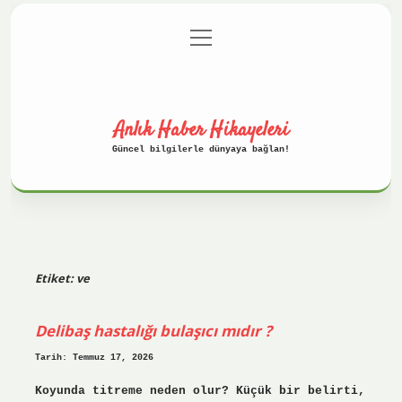
menüyü
Anasayfa
Gizlilik Politikası
aç
Yasal Uyarı
Hakkımızda
Anlık Haber Hikayeleri
Güncel bilgilerle dünyaya bağlan!
Etiket:
ve
Delibaş hastalığı bulaşıcı mıdır ?
Tarih: Temmuz 17, 2026
Koyunda titreme neden olur? Küçük bir belirti,