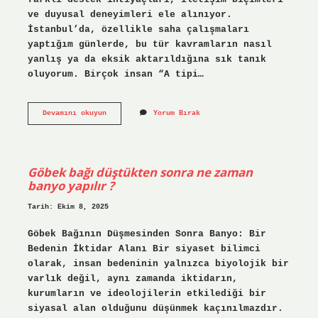
ve duyusal deneyimleri ele alınıyor.
İstanbul’da, özellikle saha çalışmaları
yaptığım günlerde, bu tür kavramların nasıl
yanlış ya da eksik aktarıldığına sık tanık
oluyorum. Birçok insan “A tipi…
A
Devamını okuyun
Yorum Bırak
tipi
otistik
nedir
?
Göbek bağı düştükten sonra ne zaman
banyo yapılır ?
Tarih: Ekim 8, 2025
Göbek Bağının Düşmesinden Sonra Banyo: Bir
Bedenin İktidar Alanı Bir siyaset bilimci
olarak, insan bedeninin yalnızca biyolojik bir
varlık değil, aynı zamanda iktidarın,
kurumların ve ideolojilerin etkilediği bir
siyasal alan olduğunu düşünmek kaçınılmazdır.