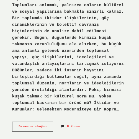
Toplumları anlamak, yalnızca onların kültürel
ve sosyal yapılarına bakmakla sınırlı kalmaz.
Bir toplumda iktidar ilişkilerinin, güç
dinamiklerinin ve kolektif davranış
biçimlerinin de analize dahil edilmesi
gerekir. Bugün, düğünlerde kırmızı kuşak
takmanın zorunluluğunu ele alırken, bu küçük
ama anlamlı gelenek üzerinden toplumsal
yapıyı, güç ilişkilerini, ideolojileri ve
vatandaşlık anlayışlarını tartışmak istiyoruz.
Düğünler, sadece iki insanın hayatını
birleştirdiği kutlamalar değil, aynı zamanda
toplumsal düzenin, normların ve ideolojilerin
yeniden üretildiği alanlardır. Peki, kırmızı
kuşak takmak bir kültürel norm mu, yoksa
toplumsal baskının bir ürünü mü? İktidar ve
Kurumlar: Gelenekten Moderniteye Bir Köprü…
Düğünde
Devamını okuyun
6 Yorum
kırmızı
kuşak