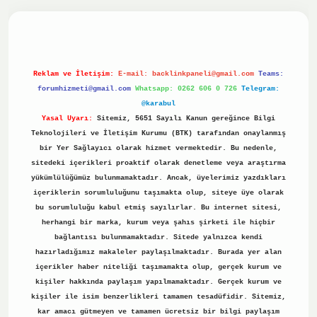
t.online
Betexper giriş adresi güncellendi
betexper.xyz
hil
Reklam ve İletişim:
E-mail:
backlinkpaneli@gmail.com
Teams:
forumhizmeti@gmail.com
Whatsapp: 0262 606 0 726
Telegram:
@karabul
Yasal Uyarı:
Sitemiz, 5651 Sayılı Kanun gereğince Bilgi
Teknolojileri ve İletişim Kurumu (BTK) tarafından onaylanmış
bir Yer Sağlayıcı olarak hizmet vermektedir. Bu nedenle,
sitedeki içerikleri proaktif olarak denetleme veya araştırma
yükümlülüğümüz bulunmamaktadır. Ancak, üyelerimiz yazdıkları
içeriklerin sorumluluğunu taşımakta olup, siteye üye olarak
bu sorumluluğu kabul etmiş sayılırlar. Bu internet sitesi,
herhangi bir marka, kurum veya şahıs şirketi ile hiçbir
bağlantısı bulunmamaktadır. Sitede yalnızca kendi
hazırladığımız makaleler paylaşılmaktadır. Burada yer alan
içerikler haber niteliği taşımamakta olup, gerçek kurum ve
kişiler hakkında paylaşım yapılmamaktadır. Gerçek kurum ve
kişiler ile isim benzerlikleri tamamen tesadüfidir. Sitemiz,
kar amacı gütmeyen ve tamamen ücretsiz bir bilgi paylaşım