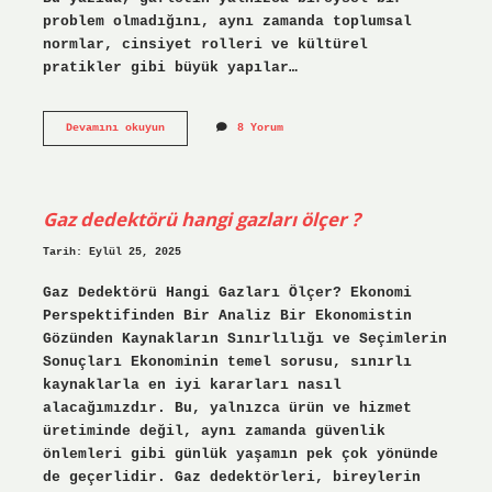
problem olmadığını, aynı zamanda toplumsal
normlar, cinsiyet rolleri ve kültürel
pratikler gibi büyük yapılar…
Gafletten
Devamını okuyun
8 Yorum
kurtulmak
ne
demek
?
Gaz dedektörü hangi gazları ölçer ?
Tarih: Eylül 25, 2025
Gaz Dedektörü Hangi Gazları Ölçer? Ekonomi
Perspektifinden Bir Analiz Bir Ekonomistin
Gözünden Kaynakların Sınırlılığı ve Seçimlerin
Sonuçları Ekonominin temel sorusu, sınırlı
kaynaklarla en iyi kararları nasıl
alacağımızdır. Bu, yalnızca ürün ve hizmet
üretiminde değil, aynı zamanda güvenlik
önlemleri gibi günlük yaşamın pek çok yönünde
de geçerlidir. Gaz dedektörleri, bireylerin