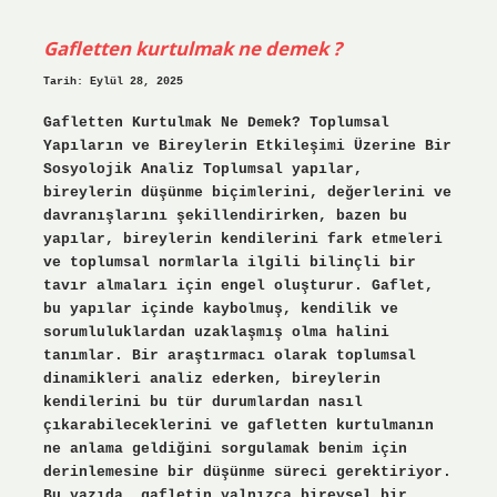
takmak
zorunlu
mu
Gafletten kurtulmak ne demek ?
?
Tarih: Eylül 28, 2025
Gafletten Kurtulmak Ne Demek? Toplumsal
Yapıların ve Bireylerin Etkileşimi Üzerine Bir
Sosyolojik Analiz Toplumsal yapılar,
bireylerin düşünme biçimlerini, değerlerini ve
davranışlarını şekillendirirken, bazen bu
yapılar, bireylerin kendilerini fark etmeleri
ve toplumsal normlarla ilgili bilinçli bir
tavır almaları için engel oluşturur. Gaflet,
bu yapılar içinde kaybolmuş, kendilik ve
sorumluluklardan uzaklaşmış olma halini
tanımlar. Bir araştırmacı olarak toplumsal
dinamikleri analiz ederken, bireylerin
kendilerini bu tür durumlardan nasıl
çıkarabileceklerini ve gafletten kurtulmanın
ne anlama geldiğini sorgulamak benim için
derinlemesine bir düşünme süreci gerektiriyor.
Bu yazıda, gafletin yalnızca bireysel bir