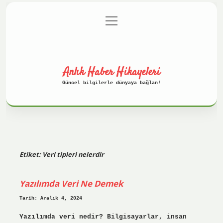
menüyü
Anasayfa
Gizlilik Politikası
aç
Yasal Uyarı
Hakkımızda
Anlık Haber Hikayeleri
Güncel bilgilerle dünyaya bağlan!
Etiket:
Veri tipleri nelerdir
Yazılımda Veri Ne Demek
Tarih: Aralık 4, 2024
Yazılımda veri nedir? Bilgisayarlar, insan