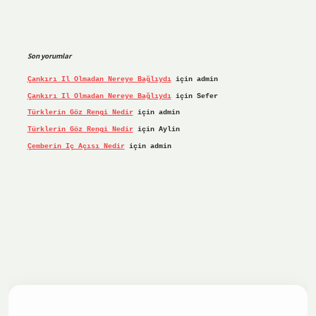
Son yorumlar
Çankırı Il Olmadan Nereye Bağlıydı
için
admin
Çankırı Il Olmadan Nereye Bağlıydı
için
Sefer
Türklerin Göz Rengi Nedir
için
admin
Türklerin Göz Rengi Nedir
için
Aylin
Çemberin Iç Açısı Nedir
için
admin
riş yap
ilbet.online
Betexper giriş adresi güncellendi
bete