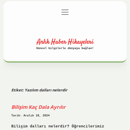
menüyü
Anasayfa
Gizlilik Politikası
aç
Yasal Uyarı
Hakkımızda
Anlık Haber Hikayeleri
Güncel bilgilerle dünyaya bağlan!
Etiket:
Yazılım dalları nelerdir
Bilişim Kaç Dala Ayrılır
Tarih: Aralık 18, 2024
Bilişim dalları nelerdir? Öğrencilerimiz