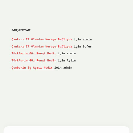
Son yorumlar
Çankırı Il Olmadan Nereye Bağlıydı
için
admin
Çankırı Il Olmadan Nereye Bağlıydı
için
Sefer
Türklerin Göz Rengi Nedir
için
admin
Türklerin Göz Rengi Nedir
için
Aylin
Çemberin Iç Açısı Nedir
için
admin
iş yap
ilbet.online
Betexper giriş adresi güncellendi
betex