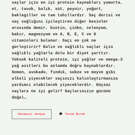
saçlar için en iyi protein kaynakları yumurta,
et, tavuk, balık, süt, peynir, yoğurt,
baklagiller ve tam tahıllardır. Saç derisi ve
saç sağlığını iyileştiren diğer besinler
arasında demir, biotin, çinko, selenyum,
bakır, magnezyum ve A, B, E, C ve D
vitaminleri bulunur. Saçı en çok ne
gürleştirir? Kalın ve sağlıklı saçlar için
sağlıklı yağlarla dolu bir diyet şarttır.
Yüksek kaliteli protein, iyi yağlar ve omega-3
yağ asitleri bu anlamda doğru kaynaklardır.
Somon, avokado, fındık, sebze ve meyve gibi
alkali yiyecekler saçınızı kalınlaştırmanıza
yardımcı olabilecek yiyeceklerdir. Güçsüz
saçlara ne iyi gelir? Saçlarınızın gücünü
doğal…
Zayıf
Devamını okuyun
Yorum Bırak
Saçları
Ne
Güçlendirir