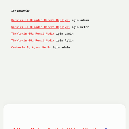
Son yorumlar
Çankırı Il Olmadan Nereye Bağlıydı
için
admin
Çankırı Il Olmadan Nereye Bağlıydı
için
Sefer
Türklerin Göz Rengi Nedir
için
admin
Türklerin Göz Rengi Nedir
için
Aylin
Çemberin Iç Açısı Nedir
için
admin
riş yap
ilbet.online
Betexper giriş adresi güncellendi
bete