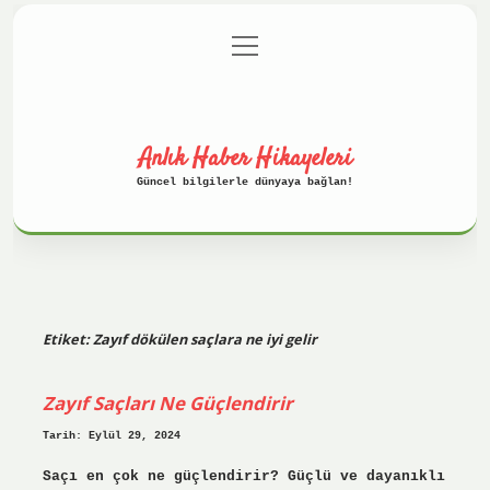
menüyü
Anasayfa
Gizlilik Politikası
aç
Yasal Uyarı
Hakkımızda
Anlık Haber Hikayeleri
Güncel bilgilerle dünyaya bağlan!
Etiket:
Zayıf dökülen saçlara ne iyi gelir
Zayıf Saçları Ne Güçlendirir
Tarih: Eylül 29, 2024
Saçı en çok ne güçlendirir? Güçlü ve dayanıklı