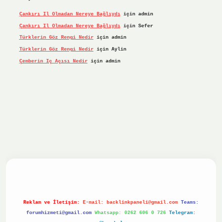
Çankırı Il Olmadan Nereye Bağlıydı
için
admin
Çankırı Il Olmadan Nereye Bağlıydı
için
Sefer
Türklerin Göz Rengi Nedir
için
admin
Türklerin Göz Rengi Nedir
için
Aylin
Çemberin Iç Açısı Nedir
için
admin
iriş yap
ilbet.online
Betexper giriş adresi güncellendi
bet
Reklam ve İletişim:
E-mail:
backlinkpaneli@gmail.com
Teams:
forumhizmeti@gmail.com
Whatsapp: 0262 606 0 726
Telegram: