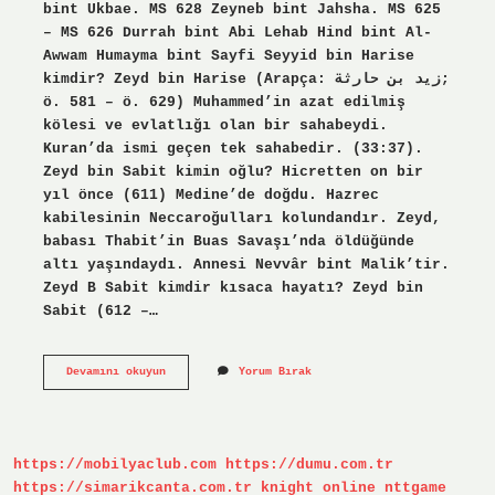
bint Ukbae. MS 628 Zeyneb bint Jahsha. MS 625
– MS 626 Durrah bint Abi Lehab Hind bint Al-
Awwam Humayma bint Sayfi Seyyid bin Harise
kimdir? Zeyd bin Harise (Arapça: زيد بن حارثة;
ö. 581 – ö. 629) Muhammed’in azat edilmiş
kölesi ve evlatlığı olan bir sahabeydi.
Kuran’da ismi geçen tek sahabedir. (33:37).
Zeyd bin Sabit kimin oğlu? Hicretten on bir
yıl önce (611) Medine’de doğdu. Hazrec
kabilesinin Neccaroğulları kolundandır. Zeyd,
babası Thabit’in Buas Savaşı’nda öldüğünde
altı yaşındaydı. Annesi Nevvâr bint Malik’tir.
Zeyd B Sabit kimdir kısaca hayatı? Zeyd bin
Sabit (612 –…
Zeyd
Devamını okuyun
Yorum Bırak
Bin
Sabit
Eşi
Kimdir
https://mobilyaclub.com
https://dumu.com.tr
https://simarikcanta.com.tr
knight online
nttgame