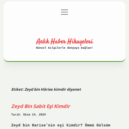
menüyü
Anasayfa
Gizlilik Politikası
aç
Yasal Uyarı
Hakkımızda
Anlık Haber Hikayeleri
Güncel bilgilerle dünyaya bağlan!
Etiket:
Zeyd bin Hârise kimdir diyanet
Zeyd Bin Sabit Eşi Kimdir
Tarih: Ekim 14, 2024
Zeyd bin Harise’nin eşi kimdir? Ümmü Gülsüm