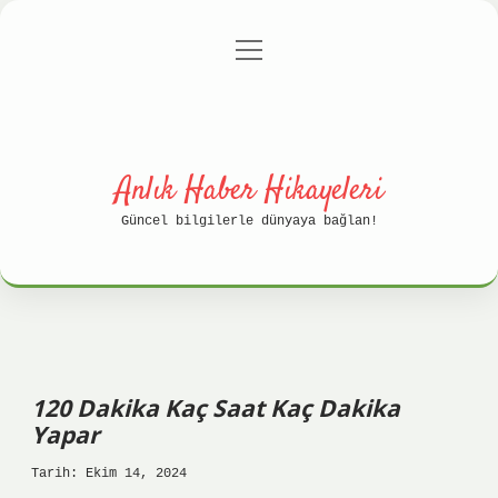
menüyü
Anasayfa
Gizlilik Politikası
aç
Yasal Uyarı
Hakkımızda
Anlık Haber Hikayeleri
Güncel bilgilerle dünyaya bağlan!
120 Dakika Kaç Saat Kaç Dakika
Yapar
Tarih: Ekim 14, 2024