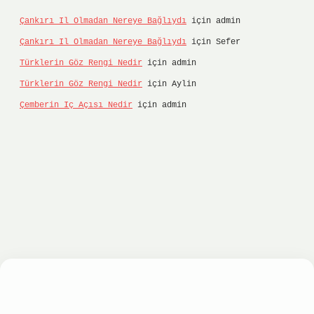
Çankırı Il Olmadan Nereye Bağlıydı
için
admin
Çankırı Il Olmadan Nereye Bağlıydı
için
Sefer
Türklerin Göz Rengi Nedir
için
admin
Türklerin Göz Rengi Nedir
için
Aylin
Çemberin Iç Açısı Nedir
için
admin
ltonbet
ilbet giriş yap
ilbet.online
Betexper gi