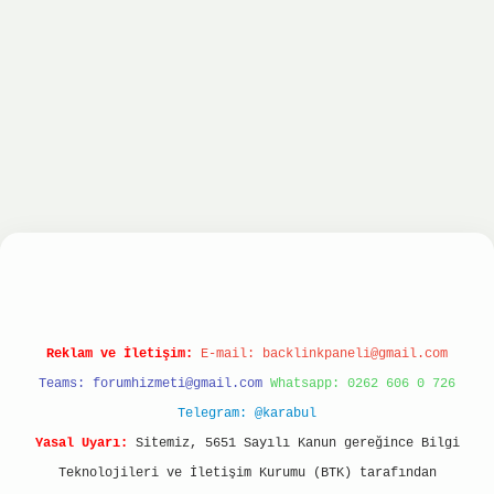
nbet
ilbet giriş yap
ilbet.online
Betexper giriş
Reklam ve İletişim:
E-mail:
backlinkpaneli@gmail.com
Teams:
forumhizmeti@gmail.com
Whatsapp: 0262 606 0 726
Telegram: @karabul
Yasal Uyarı:
Sitemiz, 5651 Sayılı Kanun gereğince Bilgi
Teknolojileri ve İletişim Kurumu (BTK) tarafından