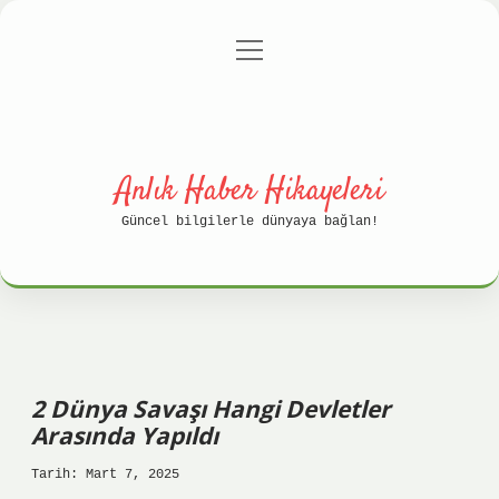
menüyü
Anasayfa
Gizlilik Politikası
aç
Yasal Uyarı
Hakkımızda
Anlık Haber Hikayeleri
Güncel bilgilerle dünyaya bağlan!
2 Dünya Savaşı Hangi Devletler
Arasında Yapıldı
Tarih: Mart 7, 2025