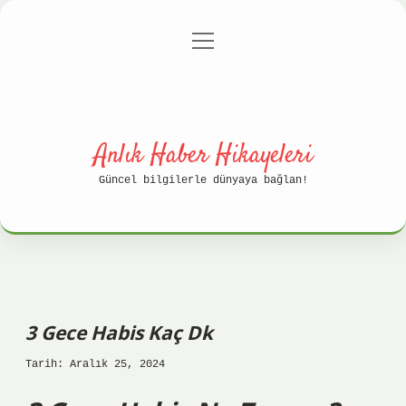
menüyü
Anasayfa
Gizlilik Politikası
aç
Yasal Uyarı
Hakkımızda
Anlık Haber Hikayeleri
Güncel bilgilerle dünyaya bağlan!
3 Gece Habis Kaç Dk
Tarih: Aralık 25, 2024