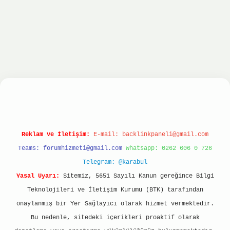
iltonbet
ilbet giriş yap
ilbet.online
Betexper g
Reklam ve İletişim:
E-mail:
backlinkpaneli@gmail.com
Teams:
forumhizmeti@gmail.com
Whatsapp: 0262 606 0 726
Telegram: @karabul
Yasal Uyarı:
Sitemiz, 5651 Sayılı Kanun gereğince Bilgi
Teknolojileri ve İletişim Kurumu (BTK) tarafından
onaylanmış bir Yer Sağlayıcı olarak hizmet vermektedir.
Bu nedenle, sitedeki içerikleri proaktif olarak