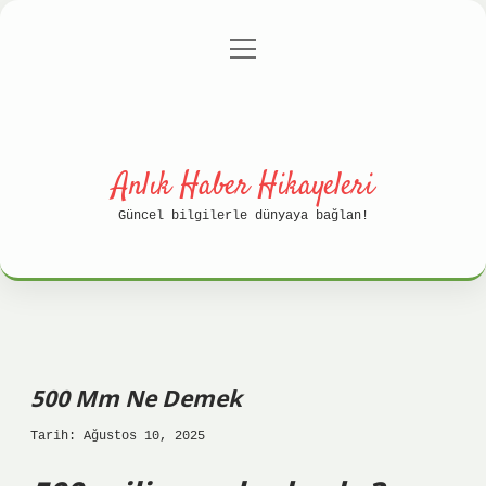
menüyü
Anasayfa
Gizlilik Politikası
aç
Yasal Uyarı
Hakkımızda
Anlık Haber Hikayeleri
Güncel bilgilerle dünyaya bağlan!
500 Mm Ne Demek
Tarih: Ağustos 10, 2025