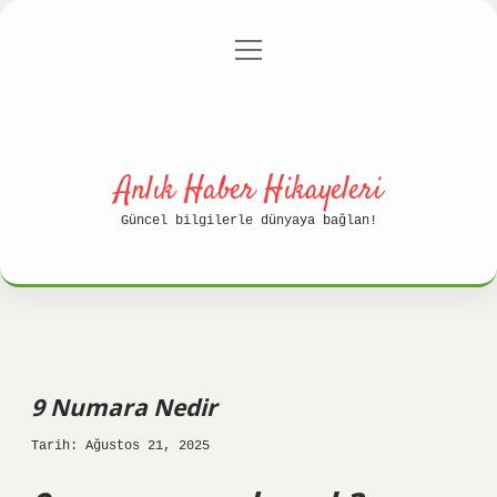
menüyü
Anasayfa
Gizlilik Politikası
aç
Yasal Uyarı
Hakkımızda
Anlık Haber Hikayeleri
Güncel bilgilerle dünyaya bağlan!
9 Numara Nedir
Tarih: Ağustos 21, 2025