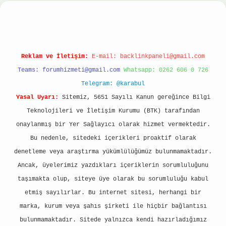
ltonbet
ilbet giriş yap
ilbet.online
Betexper gi
Reklam ve İletişim:
E-mail:
backlinkpaneli@gmail.com
Teams:
forumhizmeti@gmail.com
Whatsapp: 0262 606 0 726
Telegram: @karabul
Yasal Uyarı:
Sitemiz, 5651 Sayılı Kanun gereğince Bilgi
Teknolojileri ve İletişim Kurumu (BTK) tarafından
onaylanmış bir Yer Sağlayıcı olarak hizmet vermektedir.
Bu nedenle, sitedeki içerikleri proaktif olarak
denetleme veya araştırma yükümlülüğümüz bulunmamaktadır.
Ancak, üyelerimiz yazdıkları içeriklerin sorumluluğunu
taşımakta olup, siteye üye olarak bu sorumluluğu kabul
etmiş sayılırlar. Bu internet sitesi, herhangi bir
marka, kurum veya şahıs şirketi ile hiçbir bağlantısı
bulunmamaktadır. Sitede yalnızca kendi hazırladığımız