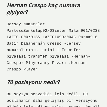
Hernan Crespo kaç numara
giyiyor?
Jersey Numaralar
PasteseZonkulup02/03inter Milan901/02SS
LAZIO1000/01SS LAZIO1099/00AC Parma916
Satır Dahahernán Crespo -Jersey
numaralarının tarihi | Transfer
piyasası transfer piyasası ›Hernan-
Crespo› Playeranry Pazarı ›Hernan-
Crespo Player
70 pozisyonu nedir?
Bu sayıya benzediği için değil, 69
pozlamanın daha gelişmiş bir versiyonu