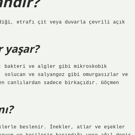
andır?
diği, etrafı çit veya duvarla çevrili açık
r yaşar?
; bakteri ve algler gibi mikroskobik
, solucan ve salyangoz gibi omurgasızlar ve
en canlılardan sadece birkaçıdır. Göçmen
mı?
klerle beslenir. İnekler, atlar ve eşekler