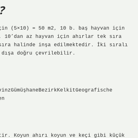
?
çin (5×10) = 50 m2, 10 b. baş hayvan için
. 10’dan az hayvan için ahırlar tek sıra
sıra halinde inşa edilmektedir. İki sıralı
 dışa doğru çevrilebilir.
vinzGümüşhaneBezirkKelkitGeografische
en
tir. Koyun ahırı koyun ve keçi gibi küçük