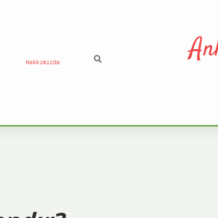
An
ı
Hakkımızda