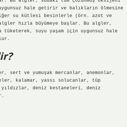
ar. Bu algler, sudaki tüm çözünmüş oksijeni
uygunsuz hale getirir ve balıkların ölmesine
iğer su kütlesi besinlerle (örn. azot ve
algler hızla büyümeye başlar. Bu algler,
a tüketerek, suyu yaşam için uygunsuz hale
lur.
ir?
er, sert ve yumuşak mercanlar, anemonlar,
eler, kalamar, yassı solucanlar, tüp
 yıldızlar, deniz kestaneleri, deniz
r.