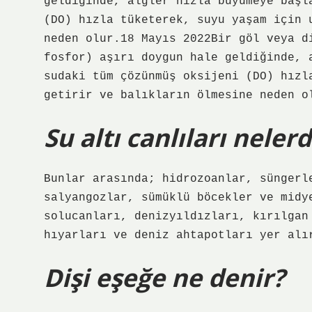
geldiğinde, algler hızla büyümeye başl
(DO) hızla tüketerek, suyu yaşam için 
neden olur.18 Mayıs 2022Bir göl veya d
fosfor) aşırı doygun hale geldiğinde, 
sudaki tüm çözünmüş oksijeni (DO) hızl
getirir ve balıkların ölmesine neden o
Su altı canlıları nelerd
Bunlar arasında; hidrozoanlar, süngerl
salyangozlar, sümüklü böcekler ve midy
solucanları, denizyıldızları, kırılgan
hıyarları ve deniz ahtapotları yer alı
Dişi eşeğe ne denir?