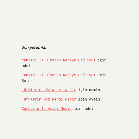
Son yorumlar
Çankırı Il Olmadan Nereye Bağlıydı
için
admin
Çankırı Il Olmadan Nereye Bağlıydı
için
Sefer
Türklerin Göz Rengi Nedir
için
admin
Türklerin Göz Rengi Nedir
için
Aylin
Çemberin Iç Açısı Nedir
için
admin