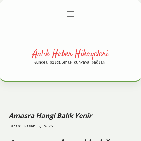
menüyü
Anasayfa
Gizlilik Politikası
aç
Yasal Uyarı
Hakkımızda
Anlık Haber Hikayeleri
Güncel bilgilerle dünyaya bağlan!
Amasra Hangi Balık Yenir
Tarih: Nisan 5, 2025