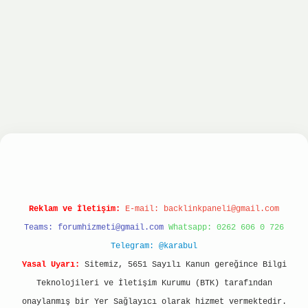
onbet
ilbet giriş yap
ilbet.online
Betexper gir
Reklam ve İletişim:
E-mail:
backlinkpaneli@gmail.com
Teams:
forumhizmeti@gmail.com
Whatsapp: 0262 606 0 726
Telegram: @karabul
Yasal Uyarı:
Sitemiz, 5651 Sayılı Kanun gereğince Bilgi
Teknolojileri ve İletişim Kurumu (BTK) tarafından
onaylanmış bir Yer Sağlayıcı olarak hizmet vermektedir.