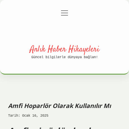
menüyü
Anasayfa
Gizlilik Politikası
aç
Yasal Uyarı
Hakkımızda
Anlık Haber Hikayeleri
Güncel bilgilerle dünyaya bağlan!
Amfi Hoparlör Olarak Kullanılır Mı
Tarih: Ocak 16, 2025