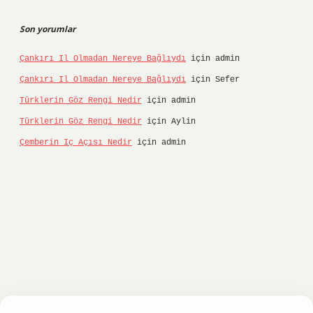
Son yorumlar
Çankırı Il Olmadan Nereye Bağlıydı
için
admin
Çankırı Il Olmadan Nereye Bağlıydı
için
Sefer
Türklerin Göz Rengi Nedir
için
admin
Türklerin Göz Rengi Nedir
için
Aylin
Çemberin Iç Açısı Nedir
için
admin
nbet
ilbet giriş yap
ilbet.online
Betexper giriş