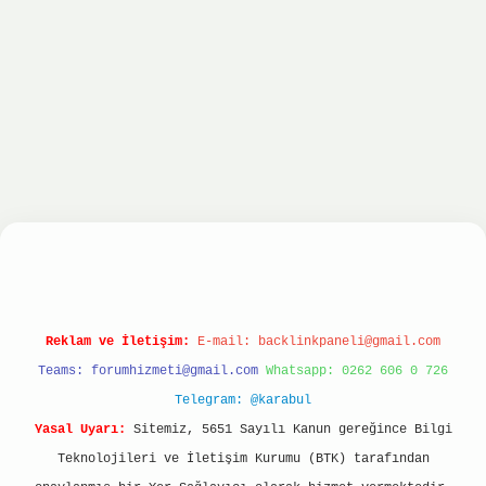
iltonbet
ilbet giriş yap
ilbet.online
Betexper g
Reklam ve İletişim:
E-mail:
backlinkpaneli@gmail.com
Teams:
forumhizmeti@gmail.com
Whatsapp: 0262 606 0 726
Telegram: @karabul
Yasal Uyarı:
Sitemiz, 5651 Sayılı Kanun gereğince Bilgi
Teknolojileri ve İletişim Kurumu (BTK) tarafından