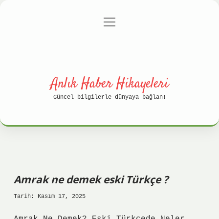
menüyü
Anasayfa
Gizlilik Politikası
aç
Yasal Uyarı
Hakkımızda
Anlık Haber Hikayeleri
Güncel bilgilerle dünyaya bağlan!
Amrak ne demek eski Türkçe ?
Tarih: Kasım 17, 2025