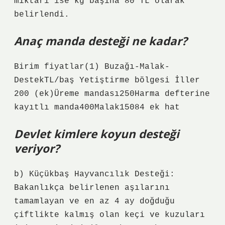
miktarı ise kg başına 80 TL olarak
belirlendi.
Anaç manda desteği ne kadar?
Birim fiyatlar(1) Buzağı-Malak-
DestekTL/baş Yetiştirme bölgesi İller​
200 (ek)​Üreme mandası​250​Harma defterine
kayıtlı manda​400​Malak​15084 ek hat
Devlet kimlere koyun desteği
veriyor?
b) Küçükbaş Hayvancılık Desteği:
Bakanlıkça belirlenen aşılarını
tamamlayan ve en az 4 ay doğduğu
çiftlikte kalmış olan keçi ve kuzuları