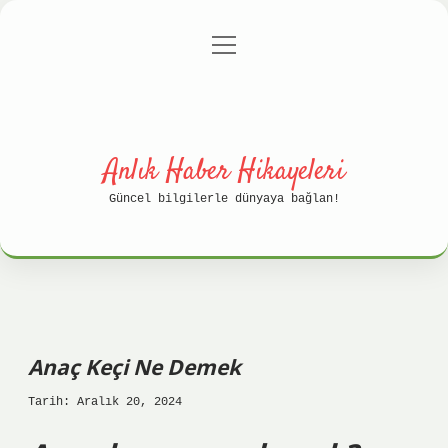
menüyü
Anasayfa
Gizlilik Politikası
aç
Yasal Uyarı
Hakkımızda
Anlık Haber Hikayeleri
Güncel bilgilerle dünyaya bağlan!
Anaç Keçi Ne Demek
Tarih: Aralık 20, 2024