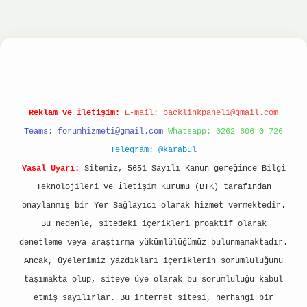
onbet
ilbet giriş yap
ilbet.online
Betexper giri
Reklam ve İletişim:
E-mail:
backlinkpaneli@gmail.com
Teams:
forumhizmeti@gmail.com
Whatsapp: 0262 606 0 726
Telegram: @karabul
Yasal Uyarı:
Sitemiz, 5651 Sayılı Kanun gereğince Bilgi
Teknolojileri ve İletişim Kurumu (BTK) tarafından
onaylanmış bir Yer Sağlayıcı olarak hizmet vermektedir.
Bu nedenle, sitedeki içerikleri proaktif olarak
denetleme veya araştırma yükümlülüğümüz bulunmamaktadır.
Ancak, üyelerimiz yazdıkları içeriklerin sorumluluğunu
taşımakta olup, siteye üye olarak bu sorumluluğu kabul
etmiş sayılırlar. Bu internet sitesi, herhangi bir