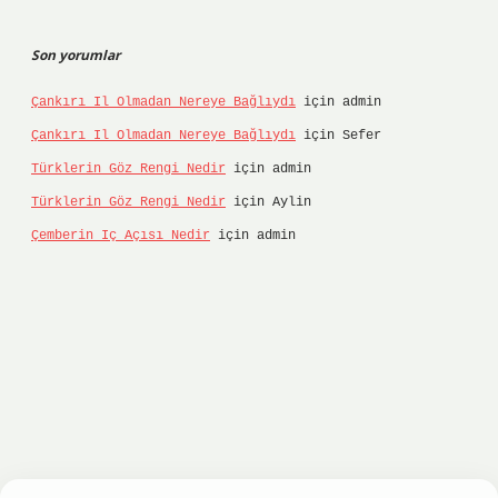
Son yorumlar
Çankırı Il Olmadan Nereye Bağlıydı
için
admin
Çankırı Il Olmadan Nereye Bağlıydı
için
Sefer
Türklerin Göz Rengi Nedir
için
admin
Türklerin Göz Rengi Nedir
için
Aylin
Çemberin Iç Açısı Nedir
için
admin
tonbet
ilbet giriş yap
ilbet.online
Betexper gir