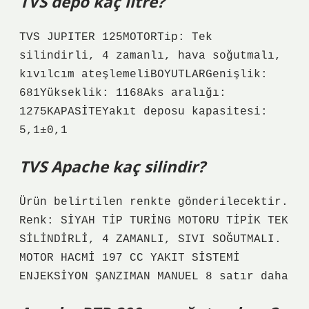
TVS depo kaç litre?
TVS JUPITER 125MOTORTip: Tek
silindirli, 4 zamanlı, hava soğutmalı,
kıvılcım ateşlemeliBOYUTLARGenişlik:
681Yükseklik: 1168Aks aralığı:
1275KAPASİTEYakıt deposu kapasitesi:
5,1±0,1
TVS Apache kaç silindir?
Ürün belirtilen renkte gönderilecektir.
Renk: SİYAH TİP TURİNG MOTORU TİPİK TEK
SİLİNDİRLİ, 4 ZAMANLI, SIVI SOĞUTMALI.
MOTOR HACMİ 197 CC YAKIT SİSTEMİ
ENJEKSİYON ŞANZIMAN MANUEL 8 satır daha