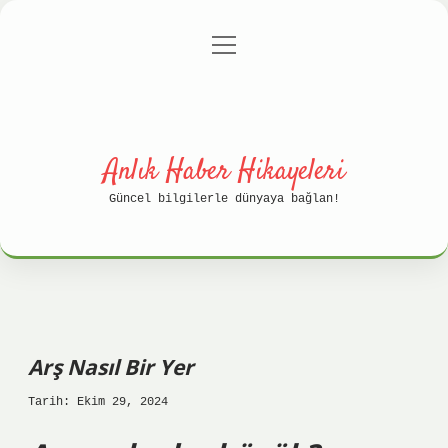
menüyü
Anasayfa
Gizlilik Politikası
aç
Yasal Uyarı
Hakkımızda
Anlık Haber Hikayeleri
Güncel bilgilerle dünyaya bağlan!
Arş Nasıl Bir Yer
Tarih: Ekim 29, 2024