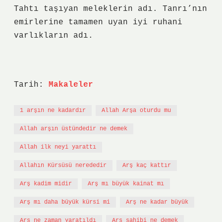
Tahtı taşıyan meleklerin adı. Tanrı’nın
emirlerine tamamen uyan iyi ruhani
varlıkların adı.
Tarih:
Makaleler
1 arşın ne kadardır
Allah Arşa oturdu mu
Allah arşın üstündedir ne demek
Allah ilk neyi yarattı
Allahın Kürsüsü nerededir
Arş kaç kattır
Arş kadim midir
Arş mı büyük kainat mı
Arş mı daha büyük kürsi mi
Arş ne kadar büyük
Arş ne zaman yaratıldı
Arş sahibi ne demek