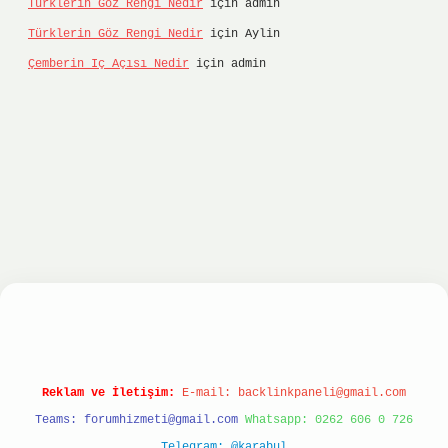
Türklerin Göz Rengi Nedir
için
admin
Türklerin Göz Rengi Nedir
için
Aylin
Çemberin Iç Açısı Nedir
için
admin
onbet
ilbet giriş yap
ilbet.online
Betexper gir
Reklam ve İletişim:
E-mail:
backlinkpaneli@gmail.com
Teams:
forumhizmeti@gmail.com
Whatsapp: 0262 606 0 726
Telegram: @karabul