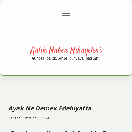
menüyü
Anasayfa
Gizlilik Politikası
aç
Yasal Uyarı
Hakkımızda
Anlık Haber Hikayeleri
Güncel bilgilerle dünyaya bağlan!
Ayak Ne Demek Edebiyatta
Tarih: Ekim 19, 2024