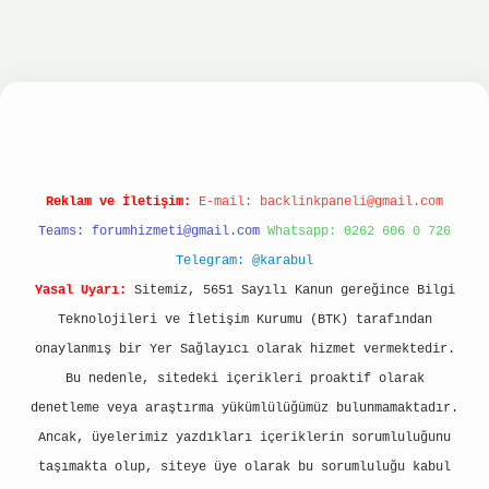
ltonbet
ilbet giriş yap
ilbet.online
Betexper gi
Reklam ve İletişim:
E-mail:
backlinkpaneli@gmail.com
Teams:
forumhizmeti@gmail.com
Whatsapp: 0262 606 0 726
Telegram: @karabul
Yasal Uyarı:
Sitemiz, 5651 Sayılı Kanun gereğince Bilgi
Teknolojileri ve İletişim Kurumu (BTK) tarafından
onaylanmış bir Yer Sağlayıcı olarak hizmet vermektedir.
Bu nedenle, sitedeki içerikleri proaktif olarak
denetleme veya araştırma yükümlülüğümüz bulunmamaktadır.
Ancak, üyelerimiz yazdıkları içeriklerin sorumluluğunu
taşımakta olup, siteye üye olarak bu sorumluluğu kabul