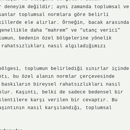
r deneyim değildir; aynı zamanda toplumsal ve
sanlar toplumsal normlara göre belirli
killerde ele alırlar. Örneğin, bacak arasında
genellikle daha “mahrem” ve “utanç verici”
lumun, bedenin özel bölgelerine yönelik
 rahatsızlıkları nasıl algıladığımızı
bölgesi, toplumun belirlediği sınırlar içinde
ntı, bu özel alanın normlar çerçevesinde
 baskıların bireysel rahatsızlıkları nasıl
olur. Kaşıntı, belki de sadece bedensel bir
klentilere karşı verilen bir cevaptır. Bu
aşıntının nasıl karşılandığı, toplumsal