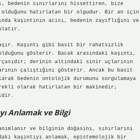
ı, bedenin sınırlarını hissettiren, bize
 olduğunu hatırlatan bir olgudur. Bir an için
ında kaşıntının acısı, bedenin zayıflığını ve
ulatır.
aşır. Kaşıntı gibi basit bir rahatsızlık
olduğunu gösterir. Bacak arasındaki kaşıntı,
rçasıdır; derinin altındaki sinir uçlarının
arının çalıştığını gösterir. Ancak bu basit
larak bedenin ontolojik durumunu sorgulamaya
rekli olarak hatırlatan bir makinedir;
idir.
ıyı Anlamak ve Bilgi
anımlanır ve bilginin doğasını, sınırlarını
daki kaşıntıyı anlamak, epistemolojik bir