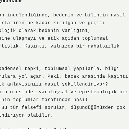
rgulamalar
an incelendiğinde, bedenin ve bilincin nasıl
ırlarının ne kadar kırılgan ve geçici
olojik olarak bedenin varlığını,
sine ulaşmayı ve etik açıdan toplumsal
rtıştık. Kaşıntı, yalnızca bir rahatsızlık
bedensel tepki, toplumsal yapılarla, bilgi
rulara yol açar. Peki, bacak arasında kaşıntı
ık anlayışınızı nasıl şekillendiriyor?
nın ötesinde, varoluşsal ve epistemolojik bir
inin toplumlar tarafından nasıl
 Bu tür felsefi sorular, düşündüğümüzden çok
ındırıyor olabilir.