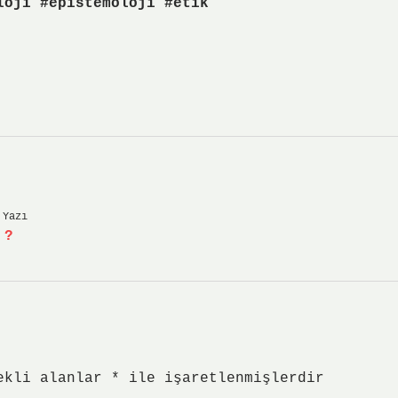
loji #epistemoloji #etik
 Yazı
 ?
ekli alanlar
*
ile işaretlenmişlerdir