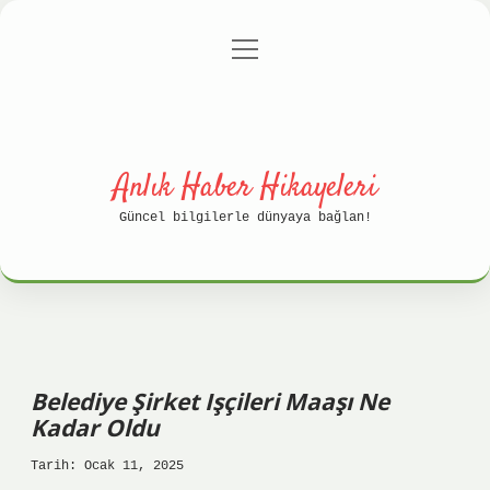
menüyü
Anasayfa
Gizlilik Politikası
aç
Yasal Uyarı
Hakkımızda
Anlık Haber Hikayeleri
Güncel bilgilerle dünyaya bağlan!
Belediye Şirket Işçileri Maaşı Ne
Kadar Oldu
Tarih: Ocak 11, 2025