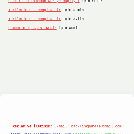
Çankırı Il Olmadan Nereye Bağlıydı
için
Sefer
Türklerin Göz Rengi Nedir
için
admin
Türklerin Göz Rengi Nedir
için
Aylin
Çemberin Iç Açısı Nedir
için
admin
nbet
ilbet giriş yap
ilbet.online
Betexper giriş
Reklam ve İletişim:
E-mail:
backlinkpaneli@gmail.com