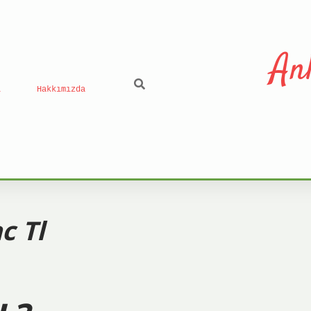
An
ı
Hakkımızda
c Tl