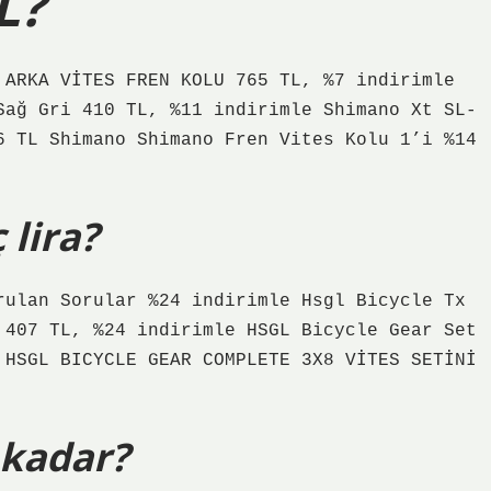
L?
 ARKA VİTES FREN KOLU 765 TL, %7 indirimle
Sağ Gri 410 TL, %11 indirimle Shimano Xt SL-
6 TL Shimano Shimano Fren Vites Kolu 1’i %14
 lira?
rulan Sorular %24 indirimle Hsgl Bicycle Tx
 407 TL, %24 indirimle HSGL Bicycle Gear Set
 HSGL BICYCLE GEAR COMPLETE 3X8 VİTES SETİNİ
a kadar?