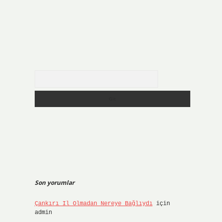
Arama
Son yorumlar
Çankırı Il Olmadan Nereye Bağlıydı
için
admin