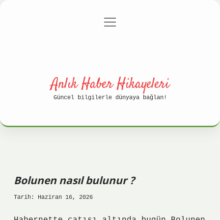
menüyü
Anasayfa
Gizlilik Politikası
aç
Yasal Uyarı
Hakkımızda
Anlık Haber Hikayeleri
Güncel bilgilerle dünyaya bağlan!
Bolunen nasıl bulunur ?
Tarih: Haziran 16, 2026