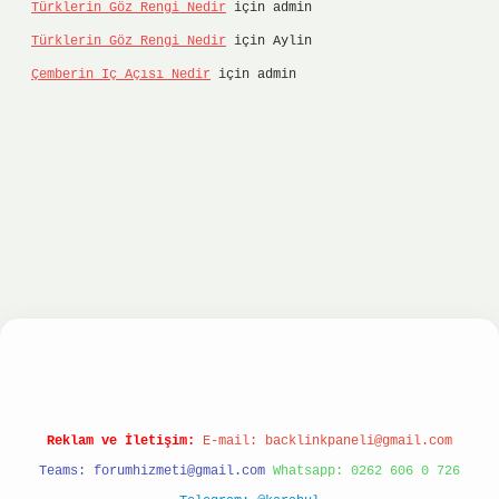
Türklerin Göz Rengi Nedir
için
admin
Türklerin Göz Rengi Nedir
için
Aylin
Çemberin Iç Açısı Nedir
için
admin
nbet
ilbet giriş yap
ilbet.online
Betexper giriş
Reklam ve İletişim:
E-mail:
backlinkpaneli@gmail.com
Teams:
forumhizmeti@gmail.com
Whatsapp: 0262 606 0 726