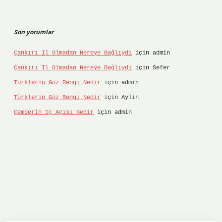
Son yorumlar
Çankırı Il Olmadan Nereye Bağlıydı
için
admin
Çankırı Il Olmadan Nereye Bağlıydı
için
Sefer
Türklerin Göz Rengi Nedir
için
admin
Türklerin Göz Rengi Nedir
için
Aylin
Çemberin Iç Açısı Nedir
için
admin
iltonbet
ilbet giriş yap
ilbet.online
Betexper g