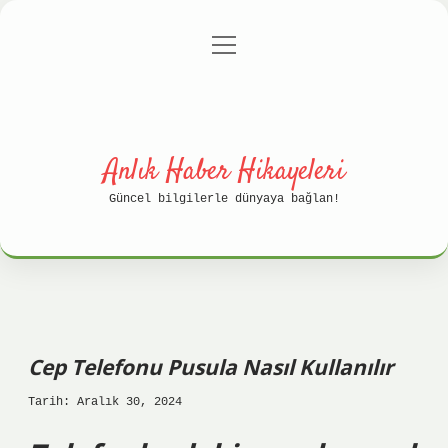
menüyü
Anasayfa
Gizlilik Politikası
aç
Yasal Uyarı
Hakkımızda
Anlık Haber Hikayeleri
Güncel bilgilerle dünyaya bağlan!
Cep Telefonu Pusula Nasıl Kullanılır
Tarih: Aralık 30, 2024