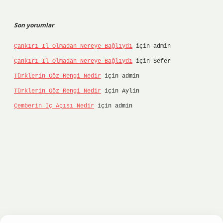
Son yorumlar
Çankırı Il Olmadan Nereye Bağlıydı
için
admin
Çankırı Il Olmadan Nereye Bağlıydı
için
Sefer
Türklerin Göz Rengi Nedir
için
admin
Türklerin Göz Rengi Nedir
için
Aylin
Çemberin Iç Açısı Nedir
için
admin
nbet
ilbet giriş yap
ilbet.online
Betexper giriş