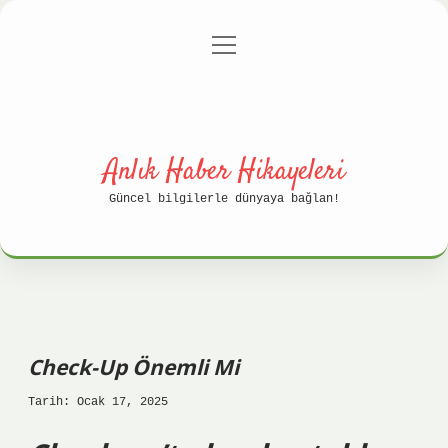
menüyü
Anasayfa
Gizlilik Politikası
aç
Yasal Uyarı
Hakkımızda
Anlık Haber Hikayeleri
Güncel bilgilerle dünyaya bağlan!
Check-Up Önemli Mi
Tarih: Ocak 17, 2025