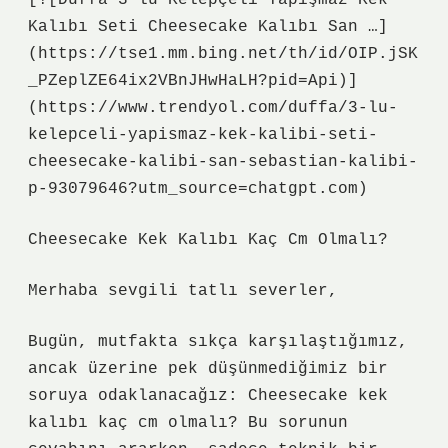
[![Duffa 3’lü Kelepçeli Yapışmaz Kek
Kalıbı Seti Cheesecake Kalıbı San …]
(https://tse1.mm.bing.net/th/id/OIP.jSK
_PZeplZE64ix2VBnJHwHaLH?pid=Api)]
(https://www.trendyol.com/duffa/3-lu-
kelepceli-yapismaz-kek-kalibi-seti-
cheesecake-kalibi-san-sebastian-kalibi-
p-93079646?utm_source=chatgpt.com)
Cheesecake Kek Kalıbı Kaç Cm Olmalı?
Merhaba sevgili tatlı severler,
Bugün, mutfakta sıkça karşılaştığımız,
ancak üzerine pek düşünmediğimiz bir
soruya odaklanacağız: Cheesecake kek
kalıbı kaç cm olmalı? Bu sorunun