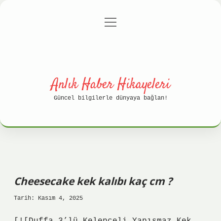
menüyü
Anasayfa
Gizlilik Politikası
aç
Yasal Uyarı
Hakkımızda
Anlık Haber Hikayeleri
Güncel bilgilerle dünyaya bağlan!
Cheesecake kek kalıbı kaç cm ?
Tarih: Kasım 4, 2025