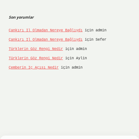
Son yorumlar
Çankırı Il Olmadan Nereye Bağlıydı
için
admin
Çankırı Il Olmadan Nereye Bağlıydı
için
Sefer
Türklerin Göz Rengi Nedir
için
admin
Türklerin Göz Rengi Nedir
için
Aylin
Çemberin Iç Açısı Nedir
için
admin
i
hiltonbet
ilbet giriş yap
ilbet.online
Betexper