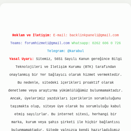
nbet
ilbet giriş yap
ilbet.online
Betexper giriş
Reklam ve İletişim:
E-mail:
backlinkpaneli@gmail.com
Teams:
forumhizmeti@gmail.com
Whatsapp: 0262 606 0 726
Telegram: @karabul
Yasal Uyarı:
Sitemiz, 5651 Sayılı Kanun gereğince Bilgi
Teknolojileri ve İletişim Kurumu (BTK) tarafından
onaylanmış bir Yer Sağlayıcı olarak hizmet vermektedir.
Bu nedenle, sitedeki içerikleri proaktif olarak
denetleme veya araştırma yükümlülüğümüz bulunmamaktadır.
Ancak, üyelerimiz yazdıkları içeriklerin sorumluluğunu
taşımakta olup, siteye üye olarak bu sorumluluğu kabul
etmiş sayılırlar. Bu internet sitesi, herhangi bir
marka, kurum veya şahıs şirketi ile hiçbir bağlantısı
bulunmamaktadır. Sitede yalnızca kendi hazırladığımız