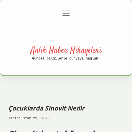
menüyü
Anasayfa
Gizlilik Politikası
aç
Yasal Uyarı
Hakkımızda
Anlık Haber Hikayeleri
Güncel bilgilerle dünyaya bağlan!
Çocuklarda Sinovit Nedir
Tarih: Ocak 21, 2025