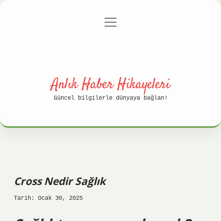
menüyü
Anasayfa
Gizlilik Politikası
aç
Yasal Uyarı
Hakkımızda
Anlık Haber Hikayeleri
Güncel bilgilerle dünyaya bağlan!
Cross Nedir Sağlık
Tarih: Ocak 30, 2025