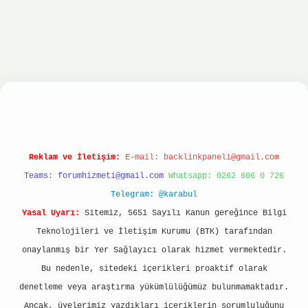
onbet
ilbet giriş yap
ilbet.online
Betexper giri
Reklam ve İletişim:
E-mail:
backlinkpaneli@gmail.com
Teams:
forumhizmeti@gmail.com
Whatsapp: 0262 606 0 726
Telegram: @karabul
Yasal Uyarı:
Sitemiz, 5651 Sayılı Kanun gereğince Bilgi
Teknolojileri ve İletişim Kurumu (BTK) tarafından
onaylanmış bir Yer Sağlayıcı olarak hizmet vermektedir.
Bu nedenle, sitedeki içerikleri proaktif olarak
denetleme veya araştırma yükümlülüğümüz bulunmamaktadır.
Ancak, üyelerimiz yazdıkları içeriklerin sorumluluğunu