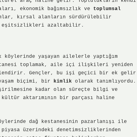
ltürel araç
haline gelir. Toplulukların kendi
maları, ekonomik bağımsızlık ve
toplumsal
lar, kırsal alanların sürdürülebilir
 eşitsizlikleri azaltabilir.
k köylerinde yaşayan ailelerle yaptığım
tanesi toplamak, aile içi ilişkileri yeniden
lendirir. Gençler, bu işi geçici bir ek gelir
 yaşam biçimi, bir
kimlik
olarak tanımlıyordu.
şirilmesine kadar olan süreçte bilgi ve
 kültür aktarımı
nın bir parçası haline
öylerinde dağ kestanesinin pazarlanışı ile
 piyasa üzerindeki denetimsizliklerinden