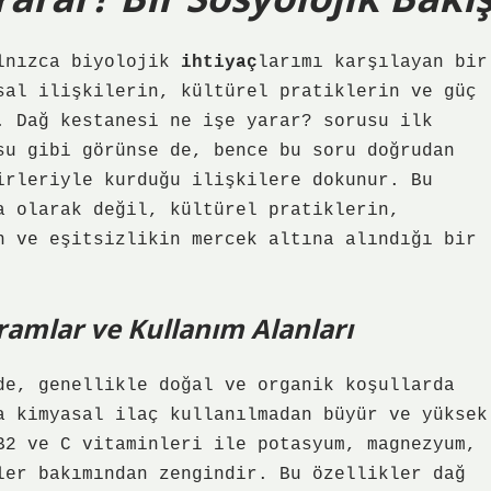
alnızca biyolojik
ihtiyaç
larımı karşılayan bir
sal ilişkilerin, kültürel pratiklerin ve güç
. Dağ kestanesi ne işe yarar? sorusu ilk
su gibi görünse de, bence bu soru doğrudan
irleriyle kurduğu ilişkilere dokunur. Bu
a olarak değil, kültürel pratiklerin,
in ve
eşitsizlik
in mercek altına alındığı bir
amlar ve Kullanım Alanları
de, genellikle doğal ve organik koşullarda
a kimyasal ilaç kullanılmadan büyür ve yüksek
B2 ve C vitaminleri ile potasyum, magnezyum,
ler bakımından zengindir. Bu özellikler dağ