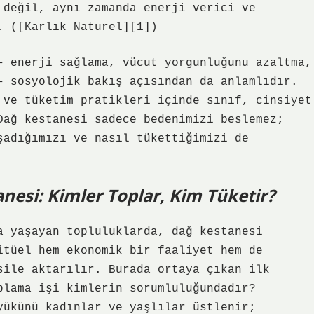
 değil, aynı zamanda enerji verici ve
. ([Karlık Naturel][1])
– enerji sağlama, vücut yorgunluğunu azaltma,
– sosyolojik bakış açısından da anlamlıdır.
ve
tüketim pratikleri
içinde sınıf, cinsiyet
Dağ kestanesi sadece bedenimizi beslemez;
şadığımızı ve nasıl tükettiğimizi de
esi: Kimler Toplar, Kim Tüketir?
a yaşayan topluluklarda, dağ kestanesi
itüel hem ekonomik bir faaliyet hem de
sile aktarılır. Burada ortaya çıkan ilk
plama işi kimlerin sorumluluğundadır?
yükünü kadınlar ve yaşlılar üstlenir;