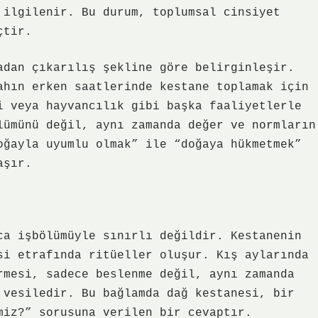
 ilgilenir. Bu durum, toplumsal cinsiyet
çtir.
adan çıkarılış şekline göre belirginleşir.
ahın erken saatlerinde kestane toplamak için
i veya hayvancılık gibi başka faaliyetlerle
lümünü değil, aynı zamanda değer ve normların
oğayla uyumlu olmak” ile “doğaya hükmetmek”
aşır.
ca işbölümüyle sınırlı değildir. Kestanenin
si etrafında ritüeller oluşur. Kış aylarında
rmesi, sadece beslenme değil, aynı zamanda
vesiledir. Bu bağlamda dağ kestanesi, bir
iz?” sorusuna verilen bir cevaptır.