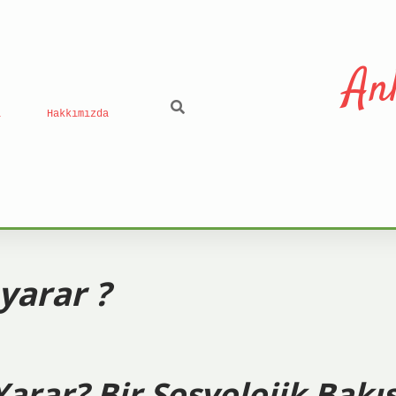
An
ı
Hakkımızda
yarar ?
arar? Bir Sosyolojik Bakı