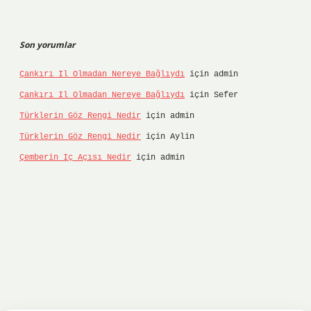
Son yorumlar
Çankırı Il Olmadan Nereye Bağlıydı
için
admin
Çankırı Il Olmadan Nereye Bağlıydı
için
Sefer
Türklerin Göz Rengi Nedir
için
admin
Türklerin Göz Rengi Nedir
için
Aylin
Çemberin Iç Açısı Nedir
için
admin
ltonbet
ilbet giriş yap
ilbet.online
Betexper g