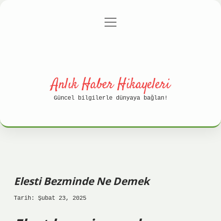
menüyü
Anasayfa
Gizlilik Politikası
aç
Yasal Uyarı
Hakkımızda
Anlık Haber Hikayeleri
Güncel bilgilerle dünyaya bağlan!
Elesti Bezminde Ne Demek
Tarih: Şubat 23, 2025