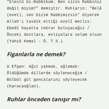
“Elestü bi-Rabbikum: Ben sizin Rabbiniz
değil miyim?” demiştir. Ruhların: “Belâ
(evet), sen bizim Rabbimizsin” diyerek
Allah’ı tasdik ettiği ezelî meclis:
Ebedî hayatta tekrar buluşacağız /
Önceki dostlara, evliyalara selam olsun
(Yahyâ Kemal – Ö. T.S.).
Figanlarla ne demek?
ѻ Efgan: Ağıt yakmak, ağlamak:
Öldüğümde dillerde söyleneceğim /
Bülbül gül goncalarını söyleyecek
(Karacaoğlan).
Ruhlar önceden tanışır mı?