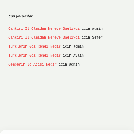
Son yorumlar
Çankırı Il Olmadan Nereye Bağlıydı
için
admin
Çankırı Il Olmadan Nereye Bağlıydı
için
Sefer
Türklerin Göz Rengi Nedir
için
admin
Türklerin Göz Rengi Nedir
için
Aylin
Çemberin Iç Açısı Nedir
için
admin
etci
hiltonbet
ilbet giriş yap
ilbet.online
Bete