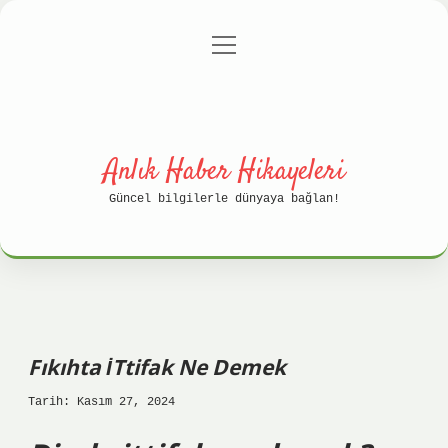
menüyü
Anasayfa
Gizlilik Politikası
aç
Yasal Uyarı
Hakkımızda
Anlık Haber Hikayeleri
Güncel bilgilerle dünyaya bağlan!
Fıkıhta İTtifak Ne Demek
Tarih: Kasım 27, 2024