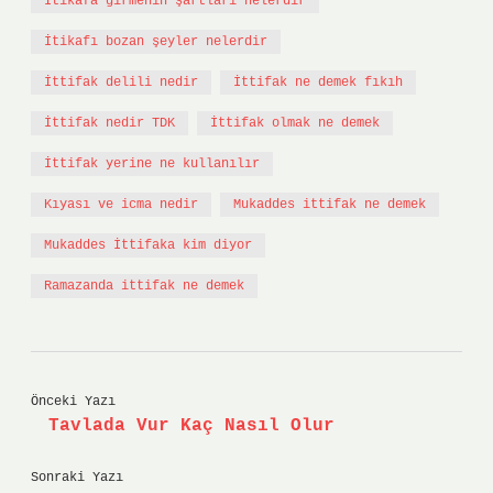
İtikafa girmenin şartları nelerdir
İtikafı bozan şeyler nelerdir
İttifak delili nedir
İttifak ne demek fıkıh
İttifak nedir TDK
İttifak olmak ne demek
İttifak yerine ne kullanılır
Kıyası ve icma nedir
Mukaddes ittifak ne demek
Mukaddes İttifaka kim diyor
Ramazanda ittifak ne demek
Önceki Yazı
Tavlada Vur Kaç Nasıl Olur
Sonraki Yazı